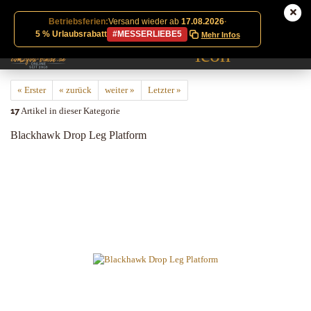
Betriebsferien:
Versand wieder ab
17.08.2026
·
5 % Urlaubsrabatt
#MESSERLIEBE5
Mehr Infos
« Erster
« zurück
weiter »
Letzter »
17
Artikel in dieser Kategorie
Blackhawk Drop Leg Platform