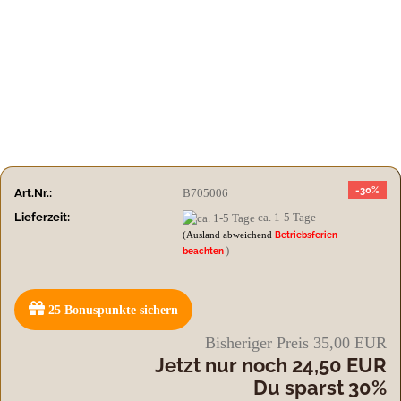
-30%
Art.Nr.:
B705006
Lieferzeit:
ca. 1-5 Tage
(Ausland abweichend
Betriebsferien
)
beachten
25
Bonuspunkte sichern
Bisheriger Preis 35,00 EUR
Jetzt nur noch 24,50 EUR
Du sparst 30%