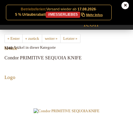
Betriebsferien:
Versand wieder ab
17.08.2026
·
5 % Urlaubsrabatt
#MESSERLIEBE5
Mehr Infos
« Erster
« zurück
weiter »
Letzter »
1349
Artikel in dieser Kategorie
Condor PRIMITIVE SEQUOIA KNIFE