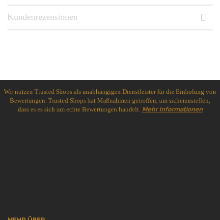
Kundenrezensionen
Wir nutzen Trusted Shops als unabhängigen Dienstleister für die Einholung von
Bewertungen. Trusted Shops hat Maßnahmen getroffen, um sicherzustellen,
dass es es sich um echte Bewertungen handelt.
Mehr Informationen
MEHR ÜBER...