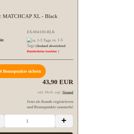
c MATCHCAP XL - Black
EX-004100-BLK
it:
ca. 1-5
Tage
(Ausland abweichend
)
Betriebsferien beachten
4
Bonuspunkte sichern
43,90 EUR
inkl. MwSt. zzgl.
Versand
Jetzt als Kunde registrieren
und Bonuspunkte sammeln!