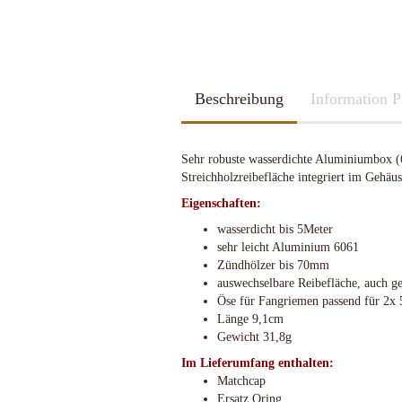
2026
Kubotan
2025
Pfefferspray
Spazierstöcke
Sportartikel
Tac Pen
Beschreibung
Handschuhe
Information P
Trainingswaffen
Kubotan
Zubehör
Pfefferspray
Sehr robuste wasserdichte Aluminiumbox (
Spazierstöcke
Streichholzreibefläche integriert im Gehäu
Sportartikel
Eigenschaften:
Schleif u. Diamant-Wetzsteine
Katana - Wakizashi - Tanto
Tac Pen
Rucksäcke & Taschen gebraucht
KHS-Tactical Watches
Schleif-Systeme
Schwerter / Blankwaffen Europa /
Trainingswaffen
wasserdicht bis 5Meter
neuwertig
Amerika
Streichriemen
sehr leicht Aluminium 6061
Zubehör
Rucksäcke & Taschen neu
Zündhölzer bis 70mm
Taschen-Schleifer
auswechselbare Reibefläche, auch ge
Work-Sharp
Öse für Fangriemen passend für 2x 
Lansky Schärfsysteme
Länge 9,1cm
Bajonette/Messer
Gewicht 31,8g
Helme & Westen
Im Lieferumfang enthalten:
Kiste und Behälter
Matchcap
Rucksäcke & Taschen
Ersatz Oring