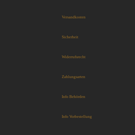
Flytanium
Fobos Knives
Versandkosten
Fred Perrin
GERBER-Messer
GiantMouse
Sicherheit
Glidr
Glock Messer
Halfbreed Blades
Widerrufsrecht
Haller
Hartkopf-Messer
HELLE
Zahlungsarten
Higo Irogane
Higonokami
Info Behörden
History Knife & Tool
Hoback Knives
Hoffner
Info Vorbestellung
Hogue
Honey Badger
Hultafors