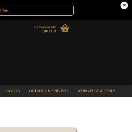
Deutschland
Kundenlogin
Infos
Ihr Warenkorb
0,00 EUR
LAMPEN
OUTDOOR & SURVIVAL
WERKZEUGE & TOOLS
%SPECIAL SALE%