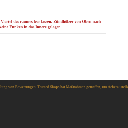
Spyderco
White River Knives
Viertel des raumes leer lassen. Zündhölzer von Oben nach
keine Funken in das Innere gelagen.
holung von Bewertungen. Trusted Shops hat Maßnahmen getroffen, um sicherzustelle