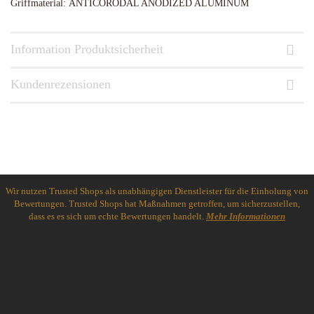
Griffmaterial: ANTICORODAL ANODIZED ALUMINUM
Information Produktsicherheit
Kundenrezensionen
Wir nutzen Trusted Shops als unabhängigen Dienstleister für die Einholung von
Bewertungen. Trusted Shops hat Maßnahmen getroffen, um sicherzustellen,
dass es es sich um echte Bewertungen handelt.
Mehr Informationen