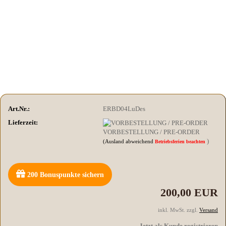
Art.Nr.:
ERBD04LuDes
Lieferzeit:
VORBESTELLUNG / PRE-ORDER
)
(Ausland abweichend
Betriebsferien beachten
200
Bonuspunkte sichern
200,00 EUR
inkl. MwSt. zzgl.
Versand
Jetzt als Kunde registrieren