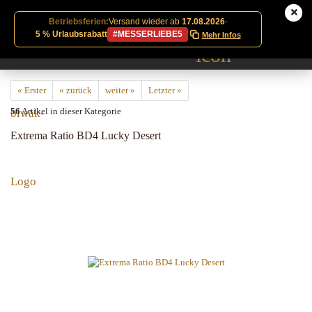
Betriebsferien:
Versand wieder ab
17.08.2026
·
5 % Urlaubsrabatt
#MESSERLIEBE5
Mehr Infos
« Erster
« zurück
weiter »
Letzter »
56
Artikel in dieser Kategorie
Extrema Ratio BD4 Lucky Desert