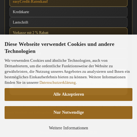
easyCredit-Ratenkauf
Kreditkarte
Lastschrift
Vorkasse mit 2 % Rabatt
Diese Webseite verwendet Cookies und andere
Nachnahme
Technologien
Barzahlung vor Ort
Wir verwenden Cookies und ähnliche Technologien, auch von
Kartenzahlung vor Ort
Drittanbietern, um die ordentliche Funktionsweise der Website zu
gewährleisten, die Nutzung unseres Angebotes zu analysieren und Ihnen ein
News über unseren WhatsApp-Kanal
bestmögliches Einkaufserlebnis bieten zu können. Weitere Informationen
finden Sie in unserer
Datenschutzerklärung
.
Neue Messer, Angebote und Neuigkeiten direkt über WhatsApp
erhalten.
Alle Akzeptieren
Die tatsächlich verfügbaren Zahlungsarten werden während des Bestellvorgangs angezeigt und können
Nur Notwendige
je nach Warenkorb und Zahlungsdienstleister abweichen.
Weitere Informationen
Shopsystem
by Gambio.de © 2026