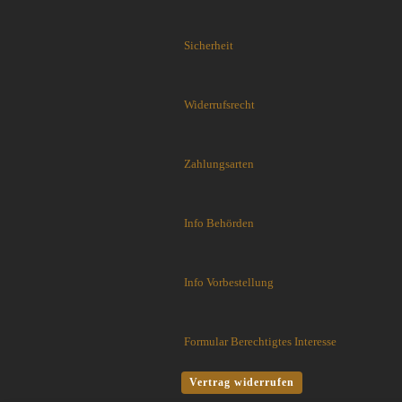
Flytanium
Fobos Knives
Sicherheit
Fred Perrin
GERBER-Messer
GiantMouse
Widerrufsrecht
Glidr
Glock Messer
Halfbreed Blades
Zahlungsarten
Haller
Hartkopf-Messer
Info Behörden
HELLE
Higo Irogane
Higonokami
Info Vorbestellung
History Knife & Tool
Hoback Knives
Hoffner
Formular Berechtigtes Interesse
Hogue
Honey Badger
Vertrag widerrufen
Hultafors