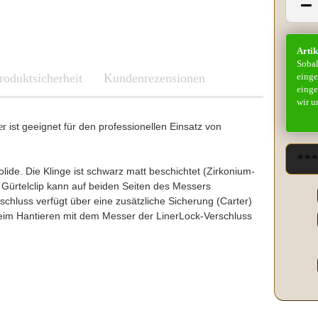
Kleber & Klebeband
Kupfer
Leder und Kork
Artik
Messing
Sobal
roduktsicherheit
Neusilber
Fenix
Kundenrezensionen
einge
Etuis und Boxen
einge
Parierstücke Passungen
Knicklichter Leuchtstäbe
Messerscheiden
wir u
Polypropylene
LED Lenser
ist geeignet
für den professionellen Einsatz
von
er
Schleifen/Polieren
Maratac Extreme
Stahl rostfrei
Nitecore
Benchmade
Vulkanfiber
Olight
olide.
Die Klinge ist schwarz matt beschichtet (Zirkonium-
Fenix
Böker
Slughaus
 Gürtelclip kann auf beiden Seiten des Messers
LED Lenser
Brisa EnZo Finland
WUBEN
chluss verfügt über eine zusätzliche Sicherung (Carter)
Maratac Extreme
Condor Knife & Tools
 beim Hantieren mit dem Messer der LinerLock-Verschluss
Küchenmesser
Nextorch
Fällkniven
Nitecore
Fudo
Olight
Haller
Slughaus
Microtech Knives
Streamlight
Opinel
WUBEN