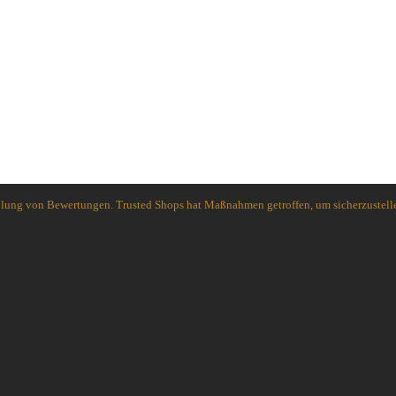
Spyderco
White River Knives
holung von Bewertungen. Trusted Shops hat Maßnahmen getroffen, um sicherzustelle