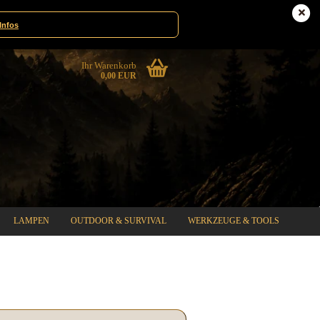
te|Gewinnspiele
Deutschland
Infos
Ihr Warenkorb
0,00 EUR
LAMPEN
OUTDOOR & SURVIVAL
WERKZEUGE & TOOLS
%SPECIAL SALE%