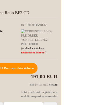
ma Ratio BF2 CD
04.1000.0145/BLK
it:
VORBESTELLUNG /
PRE-ORDER
(Ausland abweichend
)
Betriebsferien beachten
91
Bonuspunkte sichern
191,00 EUR
inkl. MwSt. zzgl.
Versand
Jetzt als Kunde registrieren
und Bonuspunkte sammeln!