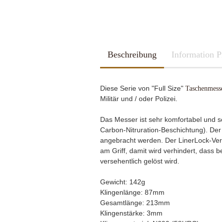
2026
Kubotan
2025
Pfefferspray
Spazierstöcke
Sportartikel
Tac Pen
Beschreibung
Handschuhe
Information P
Trainingswaffen
Kubotan
Zubehör
Pfefferspray
Diese Serie von
"Full Size"
Taschenmess
Spazierstöcke
Militär
und /
oder
Polizei.
Sportartikel
Schleif u. Diamant-Wetzsteine
Katana - Wakizashi - Tanto
Tac Pen
Das Messer ist sehr komfortabel und s
Rucksäcke & Taschen gebraucht
KHS-Tactical Watches
Schleif-Systeme
Schwerter / Blankwaffen Europa /
Trainingswaffen
Carbon-Nitruration-Beschichtung). Der
neuwertig
Amerika
Streichriemen
Zubehör
angebracht werden. Der LinerLock-Vers
Rucksäcke & Taschen neu
Taschen-Schleifer
am Griff, damit wird verhindert, dass
Work-Sharp
versehentlich gelöst wird.
Lansky Schärfsysteme
Gewicht: 142g
Bajonette/Messer
Klingenlänge: 87mm
Helme & Westen
Gesamtlänge: 213mm
Kiste und Behälter
Klingenstärke: 3mm
Rucksäcke & Taschen