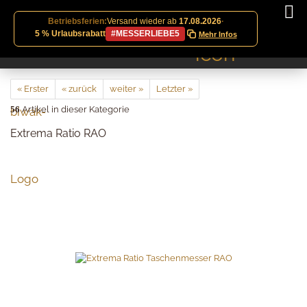
Betriebsferien:
Versand wieder ab
17.08.2026
·
5 % Urlaubsrabatt
#MESSERLIEBE5
Mehr Infos
« Erster
« zurück
weiter »
Letzter »
56
Artikel in dieser Kategorie
Extrema Ratio RAO