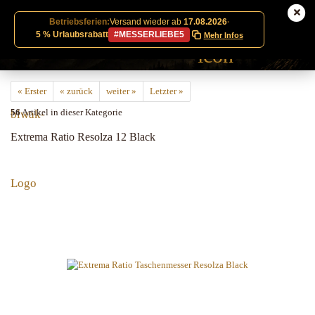
Betriebsferien:
Versand wieder ab
17.08.2026
·
5 % Urlaubsrabatt
#MESSERLIEBE5
Mehr Infos
« Erster
« zurück
weiter »
Letzter »
56
Artikel in dieser Kategorie
Extrema Ratio Resolza 12 Black