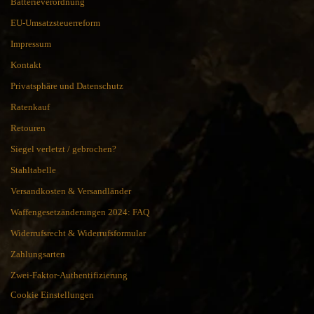
Batterieverordnung
EU-Umsatzsteuerreform
Impressum
Kontakt
Privatsphäre und Datenschutz
Ratenkauf
Retouren
Siegel verletzt / gebrochen?
Stahltabelle
Versandkosten & Versandländer
Waffengesetzänderungen 2024: FAQ
Widerrufsrecht & Widerrufsformular
Zahlungsarten
Zwei-Faktor-Authentifizierung
Cookie Einstellungen