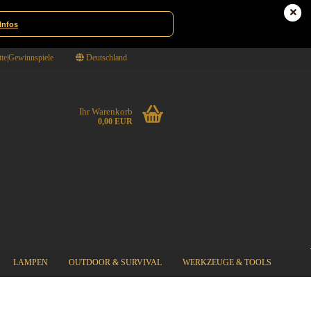
Infos
te|Gewinnspiele
Deutschland
Ihr Warenkorb
0,00 EUR
LAMPEN
OUTDOOR & SURVIVAL
WERKZEUGE & TOOLS
%SPECIAL SALE%