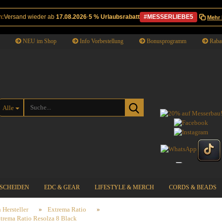
n:
Versand wieder ab
17.08.2026
·
5 % Urlaubsrabatt
#MESSERLIEBE5
Mehr 
NEU im Shop
Info Vorbestellung
Bonusprogramm
Rabat
Suche...
Alle
SCHEIDEN
EDC & GEAR
LIFESTYLE & MERCH
CORDS & BEADS
 Hersteller
»
Extrema Ratio
»
trema Ratio Resolza 8 Black