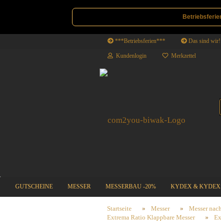
Betriebsferie
***Betriebsferien***
Das sind wir!
Kundenlogin
Merkzettel
GUTSCHEINE
MESSER
MESSERBAU -20%
KYDEX & KYDEX
SALE | DEALS
Startseite
»
Messer
»
Messer nach
Extrema Ratio Klappbare Messer
»
Ex