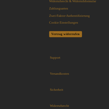
Widerrufsrecht & Widerrufsformular
Wurfmesser und Wurfäxte
Condor Tool & Knife
Zahlungsarten
Etuis, Scheiden und Zubehör
CRKT
Zwei-Faktor-Authentifizierung
Schärfsysteme
Cuda Knives
Cookie Einstellungen
Cudeman Messer
Dawson Knives
Vertrag widerrufen
DDR Darrel Ralph Knives
Deejo
Demko Knives
Down Under Knives
Support
DPx Gear
Dragon King
EICKHORN
Versandkosten
Emerson
EOS
Eräpuu knives
Sicherheit
ESEE
Extrema Ratio
Fairbairn-Sykes
Widerrufsrecht