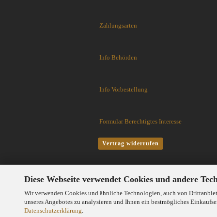
Fällkniven
FKMD Fox Knives
Zahlungsarten
Flagrant Beard Knives
Flytanium
Fobos Knives
Info Behörden
Fred Perrin
GERBER-Messer
GiantMouse
Info Vorbestellung
Glidr
Glock Messer
Halfbreed Blades
Formular Berechtigtes Interesse
Haller
Hartkopf-Messer
Vertrag widerrufen
HELLE
Higo Irogane
Diese Webseite verwendet Cookies und andere Tec
Higonokami
History Knife & Tool
Wir verwenden Cookies und ähnliche Technologien, auch von Drittanbiete
Hoback Knives
unseres Angebotes zu analysieren und Ihnen ein bestmögliches Einkaufser
Datenschutzerklärung
.
Hoffner