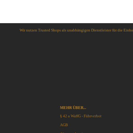
Helme & Westen
Kiste und Behälter
Rucksäcke & Taschen
Schlafsysteme Zelte
Wir nutzen Trusted Shops als unabhängigen Dienstleister für die Ein
Sonstiges
Anglermesser und Filiermesser
ACTA NON VERBA KNIVES
Arbeitsmesser
Ahti Knives
Auto Knives
Al Mar Messer
Bajonette
American Tomahawk
Beile und Äxte
Antonini Knives
Boots und Seglermesser
APOC
Bowie-Messer
Artisan Cutlery
MEHR ÜBER...
Cord- und Mini-Knives
ARTO KNIVES
§ 42 a WaffG - Führverbot
Damast-Messer
Bark River Knives
Einhandmesser
Bastinelli Knives
AGB
Friction Folder
Bastion Gear