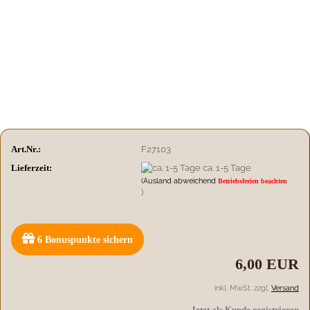
Art.Nr.:
F27103
Lieferzeit:
ca. 1-5 Tage
(Ausland abweichend
Betriebsferien beachten
)
6
Bonuspunkte sichern
6,00 EUR
inkl. MwSt. zzgl.
Versand
Jetzt als Kunde registrieren