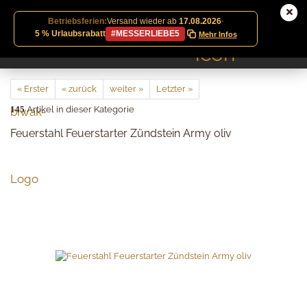
Betriebsferien:
Versand wieder ab
17.08.2026
·
5 % Urlaubsrabatt
#MESSERLIEBE5
Mehr Infos
« Erster
« zurück
weiter »
Letzter »
145
Artikel in dieser Kategorie
Feuerstahl Feuerstarter Zündstein Army oliv