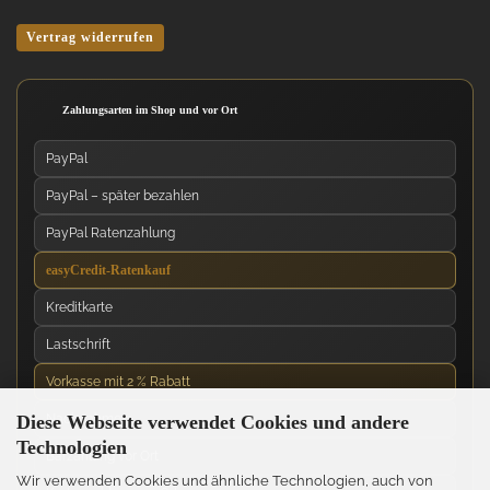
Vertrag widerrufen
Zahlungsarten im Shop und vor Ort
PayPal
PayPal – später bezahlen
PayPal Ratenzahlung
easyCredit-Ratenkauf
Kreditkarte
Lastschrift
Vorkasse mit 2 % Rabatt
Diese Webseite verwendet Cookies und andere
Nachnahme
Technologien
Barzahlung vor Ort
Wir verwenden Cookies und ähnliche Technologien, auch von