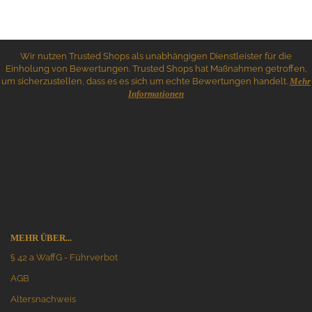
Wir nutzen Trusted Shops als unabhängigen Dienstleister für die
Einholung von Bewertungen. Trusted Shops hat Maßnahmen getroffen,
um sicherzustellen, dass es es sich um echte Bewertungen handelt.
Mehr
Informationen
MEHR ÜBER...
§ 42 a WaffG - Führverbot
AGB
Altersnachweis