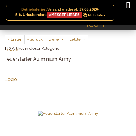
Betriebsferien:
Versand wieder ab
17.08.2026
·
5 % Urlaubsrabatt
#MESSERLIEBE5
Mehr Infos
« Erster
« zurück
weiter »
Letzter »
145
Artikel in dieser Kategorie
Feuerstarter Aluminium Army