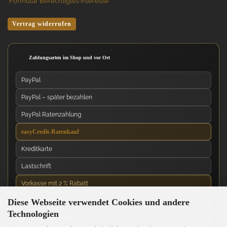
Formular Berechtigtes Interesse
Vertrag widerrufen
Zahlungsarten im Shop und vor Ort
PayPal
PayPal – später bezahlen
PayPal Ratenzahlung
easyCredit-Ratenkauf
Kreditkarte
Lastschrift
Vorkasse mit 2 % Rabatt
Diese Webseite verwendet Cookies und andere
Nachnahme
Technologien
Barzahlung vor Ort