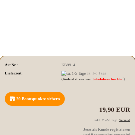
Art.Nr.:
KB9914
Lieferzeit:
ca. 1-5 Tage
)
(Ausland abweichend
Betriebsferien beachten
20
Bonuspunkte sichern
19,90 EUR
inkl. MwSt. zzgl.
Versand
Jetzt als Kunde registrieren
und Bonuspunkte sammeln!