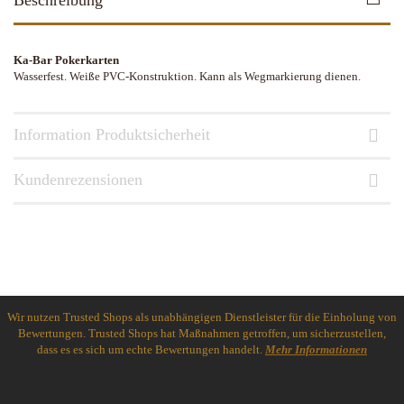
Beschreibung
Ka-Bar Pokerkarten
Wasserfest. Weiße PVC-Konstruktion. Kann als Wegmarkierung dienen.
Information Produktsicherheit
Kundenrezensionen
Wir nutzen Trusted Shops als unabhängigen Dienstleister für die Einholung von
Bewertungen. Trusted Shops hat Maßnahmen getroffen, um sicherzustellen,
dass es es sich um echte Bewertungen handelt.
Mehr Informationen