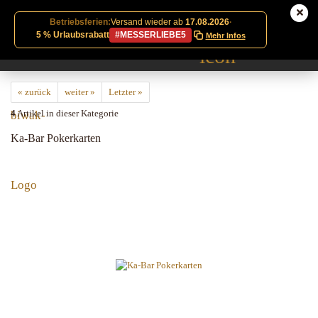
Betriebsferien:
Versand wieder ab
17.08.2026
·
5 % Urlaubsrabatt
#MESSERLIEBE5
Mehr Infos
« zurück
weiter »
Letzter »
4
Artikel in dieser Kategorie
Ka-Bar Pokerkarten