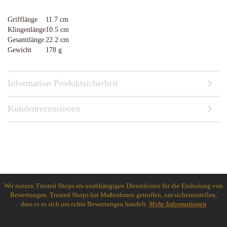
Grifflänge
11.7 cm
Klingenlänge
10.5 cm
Gesamtlänge
22.2 cm
Gewicht
178 g
Information Produktsicherheit
Kundenrezensionen
Wir nutzen Trusted Shops als unabhängigen Dienstleister für die Einholung von
Bewertungen. Trusted Shops hat Maßnahmen getroffen, um sicherzustellen,
dass es es sich um echte Bewertungen handelt.
Mehr Informationen