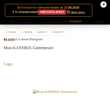
Betriebsferien:
Versand wieder ab
17.08.2026
·
5 % Urlaubsrabatt
#MESSERLIEBE5
Mehr Infos
« Erster
« zurück
weiter »
Letzter »
42
Artikel in dieser Kategorie
Mora KANSBOL Gürtelmesser