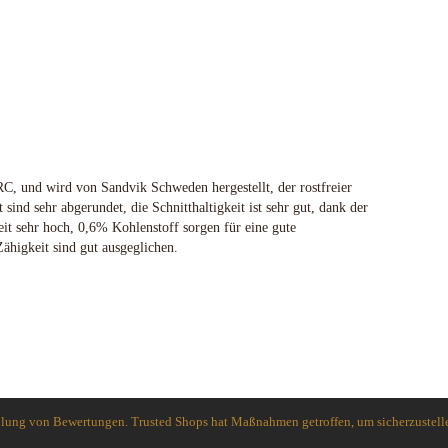
Spyderco
White River Knives
C, und wird von Sandvik Schweden hergestellt, der rostfreier
sind sehr abgerundet, die Schnitthaltigkeit ist sehr gut, dank der
it sehr hoch, 0,6% Kohlenstoff sorgen für eine gute
Zähigkeit sind gut ausgeglichen.
holung von Bewertungen. Trusted Shops hat Maßnahmen getroffen, um sicherzustelle