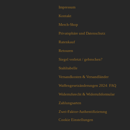
Cuda Knives
Impressum
Cudeman Messer
Dawson Knives
Kontakt
DDR Darrel Ralph Knives
Merch-Shop
Deejo
Privatsphäre und Datenschutz
Demko Knives
Ratenkauf
Down Under Knives
DPx Gear
Retouren
Dragon King
Siegel verletzt / gebrochen?
EICKHORN
Stahltabelle
Emerson
Versandkosten & Versandländer
EOS
Eräpuu knives
Waffengesetzänderungen 2024: FAQ
ESEE
Widerrufsrecht & Widerrufsformular
Extrema Ratio
Zahlungsarten
Fairbairn-Sykes
Zwei-Faktor-Authentifizierung
Fällkniven
FKMD Fox Knives
Cookie Einstellungen
Flagrant Beard Knives