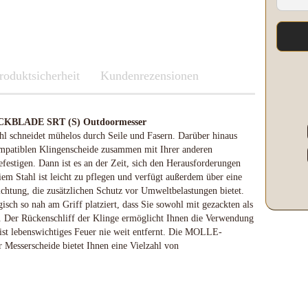
Kleber & Klebeband
Kupfer
Leder und Kork
Messing
roduktsicherheit
Neusilber
Fenix
Kundenrezensionen
Etuis und Boxen
Parierstücke Passungen
Knicklichter Leuchtstäbe
Messerscheiden
Polypropylene
LED Lenser
BLADE SRT (S) Outdoormesser
Schleifen/Polieren
Maratac Extreme
hl schneidet mühelos durch Seile und Fasern. Darüber hinaus
Stahl rostfrei
Nitecore
patiblen Klingenscheide zusammen mit Ihrer anderen
Benchmade
Vulkanfiber
Olight
estigen. Dann ist es an der Zeit, sich den Herausforderungen
Fenix
Böker
Slughaus
eiem Stahl ist leicht zu pflegen und verfügt außerdem über eine
LED Lenser
Brisa EnZo Finland
WUBEN
htung, die zusätzlichen Schutz vor Umweltbelastungen bietet.
Maratac Extreme
isch so nah am Griff platziert, dass Sie sowohl mit gezackten als
Condor Knife & Tools
. Der Rückenschliff der Klinge ermöglicht Ihnen die Verwendung
Küchenmesser
Nextorch
ist lebenswichtiges Feuer nie weit entfernt. Die MOLLE-
Fällkniven
Nitecore
r Messerscheide bietet Ihnen eine Vielzahl von
Fudo
Olight
Haller
Slughaus
Microtech Knives
Streamlight
Opinel
WUBEN