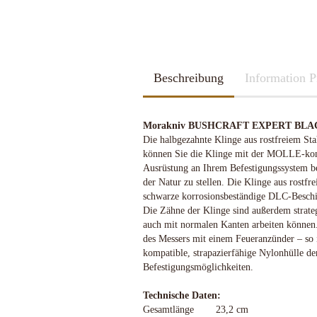
2026
Kubotan
2025
Pfefferspray
Spazierstöcke
Sportartikel
Tac Pen
Beschreibung
Handschuhe
Information P
Trainingswaffen
Kubotan
Zubehör
Pfefferspray
Morakniv BUSHCRAFT EXPERT BLACK
Spazierstöcke
Die halbgezahnte Klinge aus rostfreiem Sta
Sportartikel
können Sie die Klinge mit der MOLLE-kom
Schleif u. Diamant-Wetzsteine
Katana - Wakizashi - Tanto
Tac Pen
Ausrüstung an Ihrem Befestigungssystem bef
Rucksäcke & Taschen gebraucht
KHS-Tactical Watches
Schleif-Systeme
Schwerter / Blankwaffen Europa /
Trainingswaffen
der Natur zu stellen. Die Klinge aus rostfr
neuwertig
Amerika
Streichriemen
Zubehör
schwarze korrosionsbeständige DLC-Beschic
Rucksäcke & Taschen neu
Die Zähne der Klinge sind außerdem strateg
Taschen-Schleifer
auch mit normalen Kanten arbeiten können
Work-Sharp
des Messers mit einem Feueranzünder – so 
Lansky Schärfsysteme
kompatible, strapazierfähige Nylonhülle de
Bajonette/Messer
Befestigungsmöglichkeiten.
Helme & Westen
Kiste und Behälter
Technische Daten:
Gesamtlänge
23,2 cm
Rucksäcke & Taschen