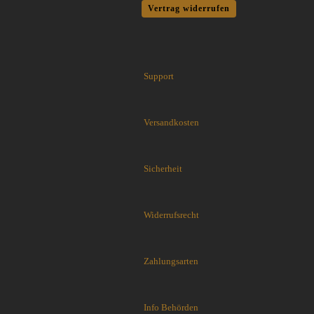
Flytanium
Vertrag widerrufen
Fobos Knives
Fred Perrin
GERBER-Messer
GiantMouse
Support
Glidr
Glock Messer
Versandkosten
Halfbreed Blades
Haller
Hartkopf-Messer
Sicherheit
HELLE
Higo Irogane
Higonokami
Widerrufsrecht
History Knife & Tool
Hoback Knives
Hoffner
Zahlungsarten
Hogue
Honey Badger
Info Behörden
Hultafors