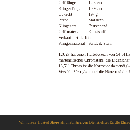
Grifflänge
12,3 cm
Schlafsysteme Zelte
Klingenlänge
10,9 cm
Sonstiges
Gewicht
197 g
Brand
Morakniv
Klingenart
Feststehend
Griffmaterial
Kunststoff
Verkauf erst ab 18
nein
Anglermesser und Filiermesser
ACTA NON VERBA KNIVES
Klingenmaterial
Sandvik-Stahl
Arbeitsmesser
Ahti Knives
Auto Knives
Al Mar Messer
12C27
hat einen Härtebereich von 54-61HR
Bajonette
American Tomahawk
martensitischer Chromstahl, die Eigenschaft 
Beile und Äxte
Antonini Knives
13,5% Chrom ist die Korrosionsbeständigke
Verschleißfestigkeit und die Härte und die 
Boots und Seglermesser
APOC
Bowie-Messer
Artisan Cutlery
Cord- und Mini-Knives
ARTO KNIVES
Damast-Messer
Bark River Knives
Einhandmesser
Bastinelli Knives
Friction Folder
Bastion Gear
Gentleman Knives
Becker Knives BK
Hirsch und Saufänger/Saufedern
Benchmade Knives
Wir nutzen Trusted Shops als unabhängigen Dienstleister für die Ein
Jagd, Survival, Bushcraft,
Bestech Knives