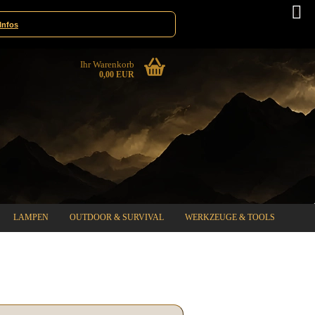
innspiele
Deutschland
Infos
Ihr Warenkorb
0,00 EUR
LAMPEN
OUTDOOR & SURVIVAL
WERKZEUGE & TOOLS
%SPECIAL SALE%