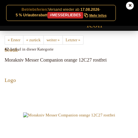
Betriebsferien:
Versand wieder ab
17.08.2026
·
5 % Urlaubsrabatt
#MESSERLIEBE5
Mehr Infos
« Erster
« zurück
weiter »
Letzter »
42
Artikel in dieser Kategorie
Morakniv Messer Companion orange 12C27 rostfrei