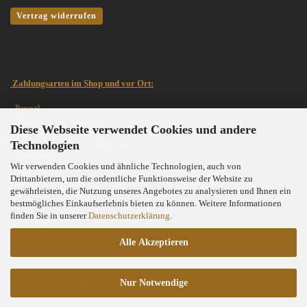
Vertrag widerrufen
Zahlungsarten im Shop und vor Ort:
- Paypal
- Paypal - später bezahlen
Diese Webseite verwendet Cookies und andere
- Paypal Ratenzahlung
Technologien
- RATENZAHLUNG /
Easy Credit
- Kreditkarte
Wir verwenden Cookies und ähnliche Technologien, auch von
- Lastschrift
Drittanbietern, um die ordentliche Funktionsweise der Website zu
- Sofortüberweisung
gewährleisten, die Nutzung unseres Angebotes zu analysieren und Ihnen ein
- Giropay
bestmögliches Einkaufserlebnis bieten zu können. Weitere Informationen
- Vorkasse (mit 2% Rabatt)
finden Sie in unserer
Datenschutzerklärung
.
- Nachnahme
- Barzahlung vor Ort
Alle Akzeptieren
- Kartenzahlung vor Ort
News über unseren WhatsApp-Kanal!
Nur Notwendige