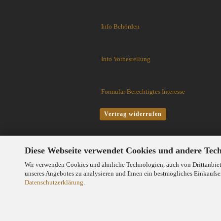
Flytanium
Fobos Knives
Info Behörden
Fred Perrin
GERBER-Messer
GiantMouse
Info Vorbestellung
Glidr
Glock Messer
Halfbreed Blades
Formular Berechtigtes Interesse
Haller
Hartkopf-Messer
Vertrag widerrufen
HELLE
Higo Irogane
Higonokami
Diese Webseite verwendet Cookies und andere Tec
History Knife & Tool
Wir verwenden Cookies und ähnliche Technologien, auch von Drittanbiete
Hoback Knives
unseres Angebotes zu analysieren und Ihnen ein bestmögliches Einkaufser
Datenschutzerklärung
.
Hoffner
Hogue
Honey Badger
Hultafors