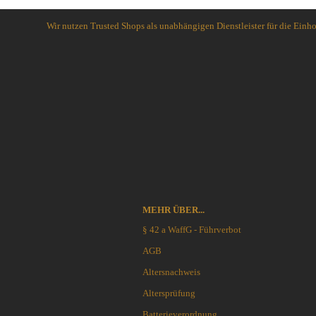
Schlafsysteme Zelte
Wir nutzen Trusted Shops als unabhängigen Dienstleister für die Ein
Sonstiges
Anglermesser und Filiermesser
ACTA NON VERBA KNIVES
Arbeitsmesser
Ahti Knives
Auto Knives
Al Mar Messer
Bajonette
American Tomahawk
Beile und Äxte
Antonini Knives
Boots und Seglermesser
APOC
Bowie-Messer
Artisan Cutlery
MEHR ÜBER...
Cord- und Mini-Knives
ARTO KNIVES
Damast-Messer
Bark River Knives
§ 42 a WaffG - Führverbot
Einhandmesser
Bastinelli Knives
AGB
Friction Folder
Bastion Gear
Altersnachweis
Gentleman Knives
Becker Knives BK
Altersprüfung
Hirsch und Saufänger/Saufedern
Benchmade Knives
Jagd, Survival, Bushcraft,
Bestech Knives
Batterieverordnung