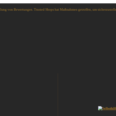
Spyderco
holung von Bewertungen. Trusted Shops hat Maßnahmen getroffen, um sicherzustelle
White River Knives