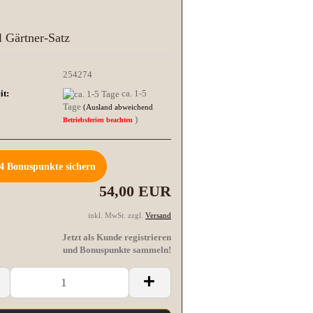
 Gärtner-Satz
254274
it:
ca. 1-5
Tage
(Ausland abweichend
)
Betriebsferien beachten
4
Bonuspunkte sichern
54,00 EUR
inkl. MwSt. zzgl.
Versand
Jetzt als Kunde registrieren
und Bonuspunkte sammeln!