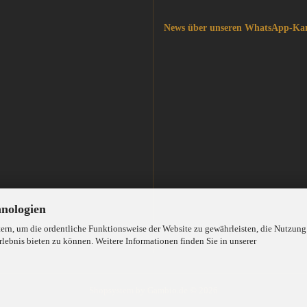
News über unseren WhatsApp-Ka
hnologien
rn, um die ordentliche Funktionsweise der Website zu gewährleisten, die Nutzung
lebnis bieten zu können. Weitere Informationen finden Sie in unserer
Shopsystem
by Gambio.de © 2026