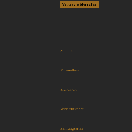
Cuda Knives
Vertrag widerrufen
Cudeman Messer
Dawson Knives
DDR Darrel Ralph Knives
Deejo
Demko Knives
Down Under Knives
DPx Gear
Support
Dragon King
EICKHORN
Versandkosten
Emerson
EOS
Eräpuu knives
Sicherheit
ESEE
Extrema Ratio
Fairbairn-Sykes
Widerrufsrecht
Fällkniven
FKMD Fox Knives
Flagrant Beard Knives
Zahlungsarten