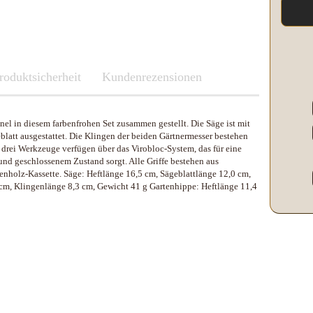
Kleber & Klebeband
Kupfer
Leder und Kork
Messing
roduktsicherheit
Neusilber
Fenix
Kundenrezensionen
Etuis und Boxen
Parierstücke Passungen
Knicklichter Leuchtstäbe
Messerscheiden
Polypropylene
LED Lenser
inel in diesem farbenfrohen Set zusammen gestellt. Die Säge ist mit
Schleifen/Polieren
Maratac Extreme
geblatt ausgestattet. Die Klingen der beiden Gärtnermesser bestehen
Stahl rostfrei
Nitecore
 drei Werkzeuge verfügen über das Virobloc-System, das für eine
Benchmade
Vulkanfiber
Olight
 und geschlossenem Zustand sorgt. Alle Griffe bestehen aus
Fenix
nholz-Kassette. Säge: Heftlänge 16,5 cm, Sägeblattlänge 12,0 cm,
Böker
Slughaus
cm, Klingenlänge 8,3 cm, Gewicht 41 g Gartenhippe: Heftlänge 11,4
LED Lenser
Brisa EnZo Finland
WUBEN
Maratac Extreme
Condor Knife & Tools
Küchenmesser
Nextorch
Fällkniven
Nitecore
Fudo
Olight
Haller
Slughaus
Microtech Knives
Streamlight
Opinel
WUBEN