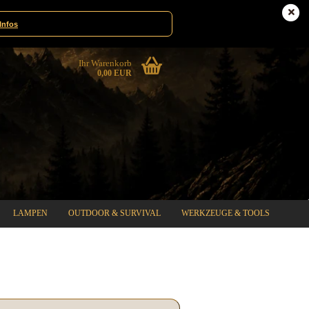
Deutschland
Kundenlogin
Infos
Ihr Warenkorb
0,00 EUR
LAMPEN
OUTDOOR & SURVIVAL
WERKZEUGE & TOOLS
%SPECIAL SALE%