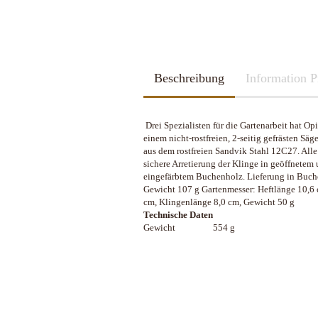
2026
Kubotan
2025
Pfefferspray
Spazierstöcke
Sportartikel
Tac Pen
Beschreibung
Handschuhe
Information P
Trainingswaffen
Kubotan
Zubehör
Pfefferspray
Drei Spezialisten für die Gartenarbeit hat Op
Spazierstöcke
einem nicht-rostfreien, 2-seitig gefrästen Sä
Sportartikel
aus dem rostfreien Sandvik Stahl 12C27. Alle
Schleif u. Diamant-Wetzsteine
Katana - Wakizashi - Tanto
Tac Pen
sichere Arretierung der Klinge in geöffnetem
Rucksäcke & Taschen gebraucht
KHS-Tactical Watches
eingefärbtem Buchenholz. Lieferung in Buche
Schleif-Systeme
Schwerter / Blankwaffen Europa /
Trainingswaffen
neuwertig
Gewicht 107 g Gartenmesser: Heftlänge 10,6 
Amerika
Streichriemen
Zubehör
cm, Klingenlänge 8,0 cm, Gewicht 50 g
Rucksäcke & Taschen neu
Taschen-Schleifer
Technische Daten
Gewicht
554 g
Work-Sharp
Lansky Schärfsysteme
Bajonette/Messer
Helme & Westen
Kiste und Behälter
Rucksäcke & Taschen