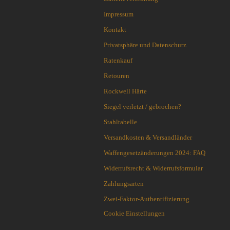
Outdoormesser
Blackjack knives
Impressum
Jagdmesser
Blade Tech
Kontakt
Kinder und Jugendmesser
Böker
Macheten und Khukuris
Privatsphäre und Datenschutz
Bradford Knives
Puukko´s - Nordische Messer
Brisa EnZo
Ratenkauf
Rasiermesser
Brous Blades
Retouren
Rettungs-Messer u.-Tools
BUCK-Messer
Rockwell Härte
Sammler-u. Special Editionen
BucknBear Knives
Schnitzmesser
Siegel verletzt / gebrochen?
Case Knives
Schweizer Offiziers-Messer
Chaves Knives
Stahltabelle
Stiefelmesser
Citadel
Versandkosten & Versandländer
Taktische Messer
CIVIVI Knives
Waffengesetzänderungen 2024: FAQ
Taschenmesser
CJRB Knives
Taucher-Messer
Widerrufsrecht & Widerrufsformular
Coast Knives
Trachtenmesser
CobraTec
Zahlungsarten
Trainingswaffen / Bokken
Cold Steel
Zwei-Faktor-Authentifizierung
Wurfmesser und Wurfäxte
Condor Tool & Knife
Cookie Einstellungen
Etuis, Scheiden und Zubehör
CRKT
Schärfsysteme