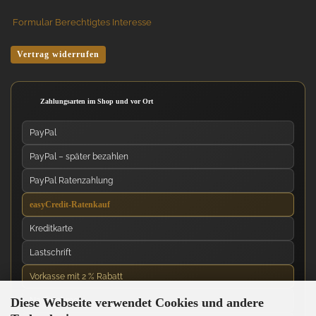
Formular Berechtigtes Interesse
Vertrag widerrufen
Zahlungsarten im Shop und vor Ort
PayPal
PayPal – später bezahlen
PayPal Ratenzahlung
easyCredit-Ratenkauf
Kreditkarte
Lastschrift
Vorkasse mit 2 % Rabatt
Diese Webseite verwendet Cookies und andere
Nachnahme