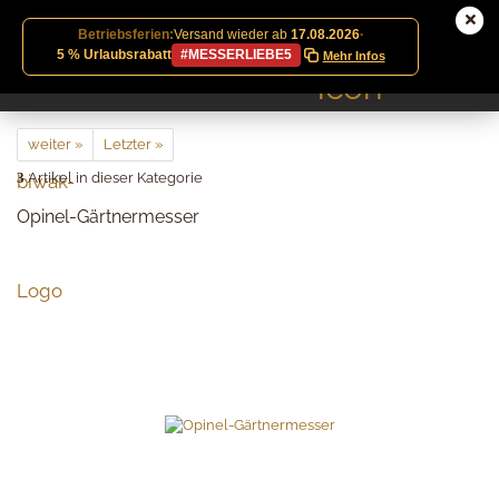
Betriebsferien:
Versand wieder ab
17.08.2026
·
5 % Urlaubsrabatt
#MESSERLIEBE5
Mehr Infos
weiter »
Letzter »
3
Artikel in dieser Kategorie
Opinel-Gärtnermesser