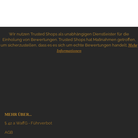
Wir nutzen Trusted Shops als unabhängigen Dienstleister für die
Einholung von Bewertungen. Trusted Shops hat Maßnahmen getroffen,
um sicherzustellen, dass es es sich um echte Bewertungen handelt.
Mehr
Informationen
MEHR ÜBER...
§ 42 a WaffG - Führverbot
AGB