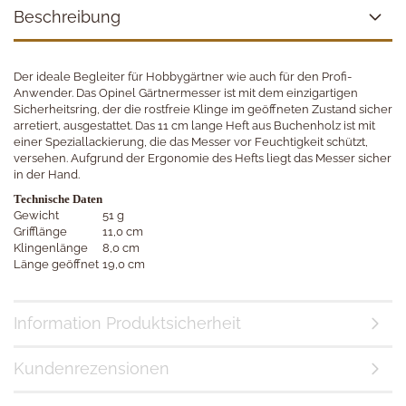
Beschreibung
Der ideale Begleiter für Hobbygärtner wie auch für den Profi-
Anwender. Das Opinel Gärtnermesser ist mit dem einzigartigen
Sicherheitsring, der die rostfreie Klinge im geöffneten Zustand sicher
arretiert, ausgestattet. Das 11 cm lange Heft aus Buchenholz ist mit
einer Speziallackierung, die das Messer vor Feuchtigkeit schützt,
versehen. Aufgrund der Ergonomie des Hefts liegt das Messer sicher
in der Hand.
Technische Daten
Gewicht
51 g
Grifflänge
11,0 cm
Klingenlänge
8,0 cm
Länge geöffnet
19,0 cm
Information Produktsicherheit
Kundenrezensionen