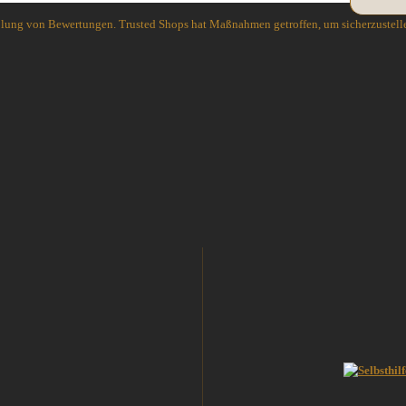
Haller
Slughaus
holung von Bewertungen. Trusted Shops hat Maßnahmen getroffen, um sicherzustelle
Microtech Knives
Streamlight
Opinel
WUBEN
Spyderco
White River Knives