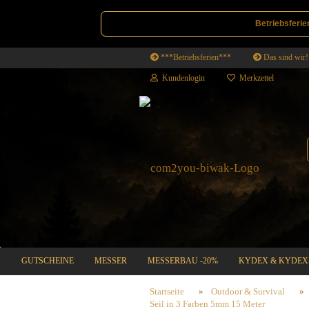
Betriebsferie
***Betriebsferien***
Das sind wir!
Kundenlogin
Merkzettel
GUTSCHEINE
MESSER
MESSERBAU -20%
KYDEX & KYDEX
SALE | DEALS
Startseite
»
Outdoor & Survival
»
Seil in 3 Farben 5mm 15 Meter