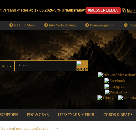
n:
Versand wieder ab
17.08.2026
·
5 % Urlaubsrabatt
#MESSERLIEBE5
Mehr 
NEU im Shop
Info Vorbestellung
Bonusprogramm
Rabat
Suche...
Alle
SCHEIDEN
EDC & GEAR
LIFESTYLE & MERCH
CORDS & BEADS
Survival und Schutz-Zubehör
»