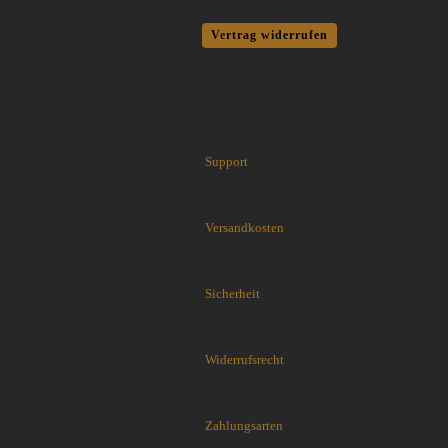
Wurfmesser und Wurfäxte
Condor Tool & Knife
Vertrag widerrufen
Etuis, Scheiden und Zubehör
CRKT
Schärfsysteme
Cuda Knives
Cudeman Messer
Dawson Knives
DDR Darrel Ralph Knives
Support
Deejo
Demko Knives
Down Under Knives
Versandkosten
DPx Gear
Dragon King
EICKHORN
Sicherheit
Emerson
EOS
Widerrufsrecht
Eräpuu knives
ESEE
Extrema Ratio
Zahlungsarten
Fairbairn-Sykes