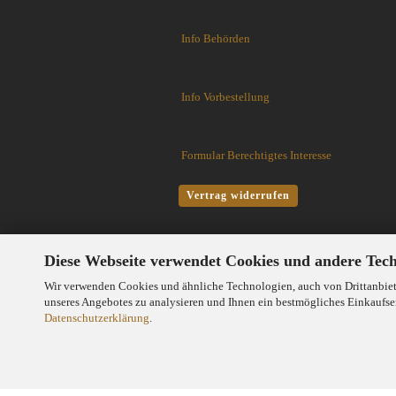
Fällkniven
FKMD Fox Knives
Info Behörden
Flagrant Beard Knives
Flytanium
Fobos Knives
Info Vorbestellung
Fred Perrin
GERBER-Messer
Formular Berechtigtes Interesse
GiantMouse
Glidr
Vertrag widerrufen
Glock Messer
Halfbreed Blades
Haller
Diese Webseite verwendet Cookies und andere Tec
Hartkopf-Messer
HELLE
Wir verwenden Cookies und ähnliche Technologien, auch von Drittanbiete
unseres Angebotes zu analysieren und Ihnen ein bestmögliches Einkaufser
Higo Irogane
Datenschutzerklärung
.
Higonokami
History Knife & Tool
Hoback Knives
Hoffner