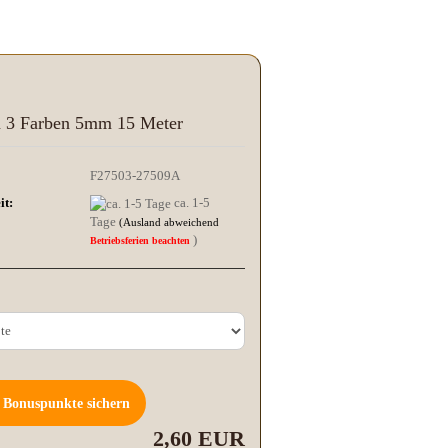
in 3 Farben 5mm 15 Meter
F27503-27509A
it:
ca. 1-5
Tage
(Ausland abweichend
)
Betriebsferien beachten
Bonuspunkte sichern
2,60 EUR