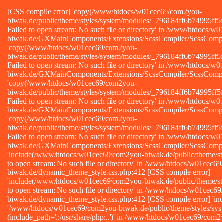
***Betriebsferien***
Das sind wir!
NEU im Shop
Info Vorbestellung
Bonusprogramm
Rabatte|Gewinnspiele
Deutschland
Lieferland
Lieferland
Kundenlogin
Kundenlogin
E-Mail
Passwort
Toggle Password View
Konto erstellen
Passwort vergessen?
Merkzettel
***Betriebsferien***
Das sind wir!
NEU im Shop