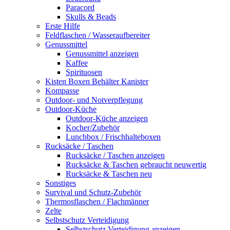
Paracord
Skulls & Beads
Erste Hilfe
Feldflaschen / Wasseraufbereiter
Genussmittel
Genussmittel anzeigen
Kaffee
Spirituosen
Kisten Boxen Behälter Kanister
Kompasse
Outdoor- und Notverpflegung
Outdoor-Küche
Outdoor-Küche anzeigen
Kocher/Zubehör
Lunchbox / Frischhalteboxen
Rucksäcke / Taschen
Rucksäcke / Taschen anzeigen
Rucksäcke & Taschen gebraucht neuwertig
Rucksäcke & Taschen neu
Sonstiges
Survival und Schutz-Zubehör
Thermosflaschen / Flachmänner
Zelte
Selbstschutz Verteidigung
Selbstschutz Verteidigung anzeigen