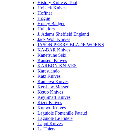
History Knife & Tool
Hoback Knives
Hoffner
Hogue
Honey Badger
Hultafors
J. Adams Sheffield England
Jack Wolf Knives
JASON PERRY BLADE WORKS
KA-BAR Knives
Kanetsune Seki
Kansept Knives
KARBON KNIVES
Karesuando
Katz Knives
Kauhava Knives
Kershaw Messer
Ketuo Knives
KeySmart Knives
Kizer Knives
Kunwu Knives
Laguiole Fontenille Pataud
Laguiole Le Fidele
Lappi Knives
Le Thiers