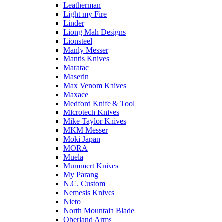
Leatherman
Light my Fire
Linder
Liong Mah Designs
Lionsteel
Manly Messer
Mantis Knives
Maratac
Maserin
Max Venom Knives
Maxace
Medford Knife & Tool
Microtech Knives
Mike Taylor Knives
MKM Messer
Moki Japan
MORA
Muela
Mummert Knives
My Parang
N.C. Custom
Nemesis Knives
Nieto
North Mountain Blade
Oberland Arms