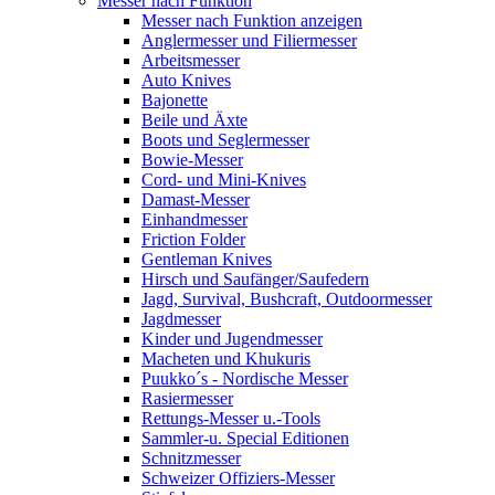
Messer nach Funktion
Messer nach Funktion anzeigen
Anglermesser und Filiermesser
Arbeitsmesser
Auto Knives
Bajonette
Beile und Äxte
Boots und Seglermesser
Bowie-Messer
Cord- und Mini-Knives
Damast-Messer
Einhandmesser
Friction Folder
Gentleman Knives
Hirsch und Saufänger/Saufedern
Jagd, Survival, Bushcraft, Outdoormesser
Jagdmesser
Kinder und Jugendmesser
Macheten und Khukuris
Puukko´s - Nordische Messer
Rasiermesser
Rettungs-Messer u.-Tools
Sammler-u. Special Editionen
Schnitzmesser
Schweizer Offiziers-Messer