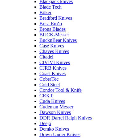
Blackjack knives
Blade Tech
Böker
Bradford Knives
Brisa EnZo
Brous Blades
BUCK-Messer
BucknBear Knives
Case Knives
Chaves Knives
Citadel
CIVIVI Knives
CJRB Knives
Coast Knives
CobraTec
Cold Steel
Condor Tool & Knife
CRKT
Cuda Knives
Cudeman Messer
Dawson Knives
DDR Darrel Ralph Knives
Deejo
Demko Knives
Down Under Knives