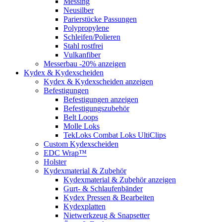
Messing
Neusilber
Parierstücke Passungen
Polypropylene
Schleifen/Polieren
Stahl rostfrei
Vulkanfiber
Messerbau -20% anzeigen
Kydex & Kydexscheiden
Kydex & Kydexscheiden anzeigen
Befestigungen
Befestigungen anzeigen
Befestigungszubehör
Belt Loops
Molle Loks
TekLoks Combat Loks UltiClips
Custom Kydexscheiden
EDC Wrap™
Holster
Kydexmaterial & Zubehör
Kydexmaterial & Zubehör anzeigen
Gurt- & Schlaufenbänder
Kydex Pressen & Bearbeiten
Kydexplatten
Nietwerkzeug & Snapsetter