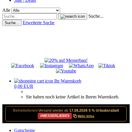
Sale | Deals
Alle
Suche...
Erweiterte Suche
Suche...
Ihr Warenkorb
0,00 EUR
Sie haben noch keine Artikel in Ihrem Warenkorb.
Betriebsferien:
Versand wieder ab
17.08.2026
·
5 % Urlaubsrabatt
#MESSERLIEBE5
Mehr Infos
Gutscheine