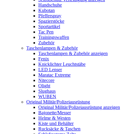
Handschuhe
Kubotan
Pfefferspray
Spazierstöcke
Sportartikel
Tac Pen
Trainingswaffen
Zubehör
Taschenlampen & Zubehör
Taschenlampen & Zubehör anzeigen
Fenix
Knicklichter Leuchtstäbe
LED Lenser
Maratac Extreme
Nitecore
Olight
Slughaus
WUBEN
Original Militär/Polizeiausrüstung
Original Militär/Polizeiausrüstung anzeigen
Bajonette/Messer
Helme & Westen
Kiste und Behälter
Rucksäcke & Taschen