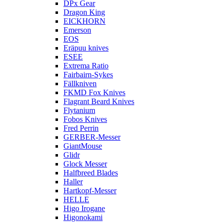
DPx Gear
Dragon King
EICKHORN
Emerson
EOS
Eräpuu knives
ESEE
Extrema Ratio
Fairbairn-Sykes
Fällkniven
FKMD Fox Knives
Flagrant Beard Knives
Flytanium
Fobos Knives
Fred Perrin
GERBER-Messer
GiantMouse
Glidr
Glock Messer
Halfbreed Blades
Haller
Hartkopf-Messer
HELLE
Higo Irogane
Higonokami