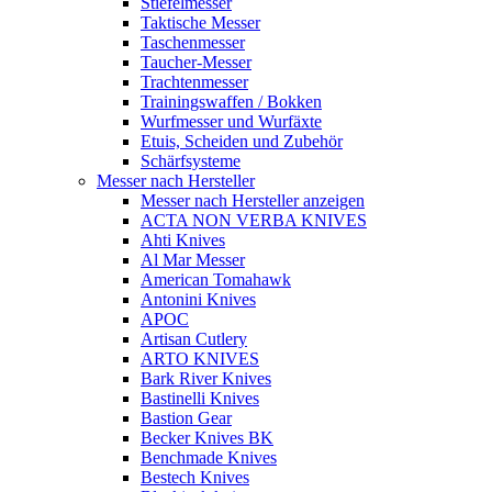
Stiefelmesser
Taktische Messer
Taschenmesser
Taucher-Messer
Trachtenmesser
Trainingswaffen / Bokken
Wurfmesser und Wurfäxte
Etuis, Scheiden und Zubehör
Schärfsysteme
Messer nach Hersteller
Messer nach Hersteller anzeigen
ACTA NON VERBA KNIVES
Ahti Knives
Al Mar Messer
American Tomahawk
Antonini Knives
APOC
Artisan Cutlery
ARTO KNIVES
Bark River Knives
Bastinelli Knives
Bastion Gear
Becker Knives BK
Benchmade Knives
Bestech Knives