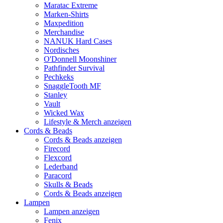
Maratac Extreme
Marken-Shirts
Maxpedition
Merchandise
NANUK Hard Cases
Nordisches
O'Donnell Moonshiner
Pathfinder Survival
Pechkeks
SnaggleTooth MF
Stanley
Vault
Wicked Wax
Lifestyle & Merch anzeigen
Cords & Beads
Cords & Beads anzeigen
Firecord
Flexcord
Lederband
Paracord
Skulls & Beads
Cords & Beads anzeigen
Lampen
Lampen anzeigen
Fenix