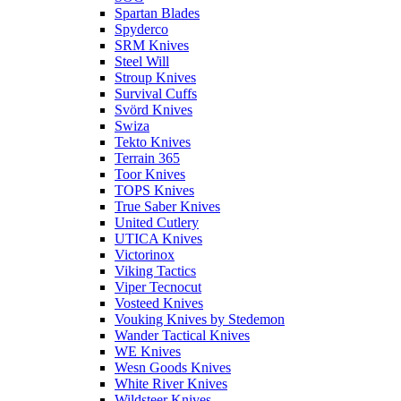
Spartan Blades
Spyderco
SRM Knives
Steel Will
Stroup Knives
Survival Cuffs
Svörd Knives
Swiza
Tekto Knives
Terrain 365
Toor Knives
TOPS Knives
True Saber Knives
United Cutlery
UTICA Knives
Victorinox
Viking Tactics
Viper Tecnocut
Vosteed Knives
Vouking Knives by Stedemon
Wander Tactical Knives
WE Knives
Wesn Goods Knives
White River Knives
Wildsteer Knives