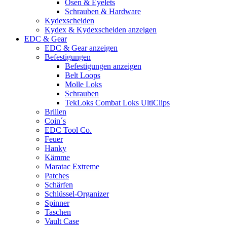
Ösen & Eyelets
Schrauben & Hardware
Kydexscheiden
Kydex & Kydexscheiden anzeigen
EDC & Gear
EDC & Gear anzeigen
Befestigungen
Befestigungen anzeigen
Belt Loops
Molle Loks
Schrauben
TekLoks Combat Loks UltiClips
Brillen
Coin´s
EDC Tool Co.
Feuer
Hanky
Kämme
Maratac Extreme
Patches
Schärfen
Schlüssel-Organizer
Spinner
Taschen
Vault Case