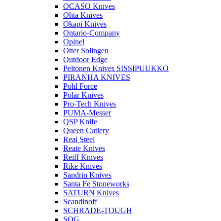
OCASO Knives
Ohta Knives
Okapi Knives
Ontario-Company
Opinel
Otter Solingen
Outdoor Edge
Peltonen Knives SISSIPUUKKO
PIRANHA KNIVES
Pohl Force
Polar Knives
Pro-Tech Knives
PUMA-Messer
QSP Knife
Queen Cutlery
Real Steel
Reate Knives
Reiff Knives
Rike Knives
Sandrin Knives
Santa Fe Stoneworks
SATURN Knives
Scandinoff
SCHRADE-TOUGH
SOG