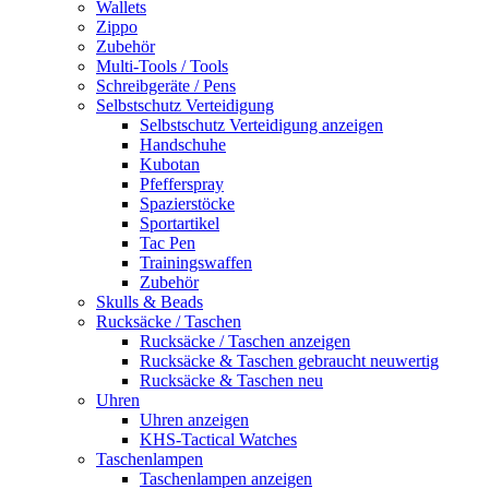
Wallets
Zippo
Zubehör
Multi-Tools / Tools
Schreibgeräte / Pens
Selbstschutz Verteidigung
Selbstschutz Verteidigung anzeigen
Handschuhe
Kubotan
Pfefferspray
Spazierstöcke
Sportartikel
Tac Pen
Trainingswaffen
Zubehör
Skulls & Beads
Rucksäcke / Taschen
Rucksäcke / Taschen anzeigen
Rucksäcke & Taschen gebraucht neuwertig
Rucksäcke & Taschen neu
Uhren
Uhren anzeigen
KHS-Tactical Watches
Taschenlampen
Taschenlampen anzeigen