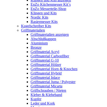
Klingen und Kits anzeigen
EnZo Küchenmesser Kit´s
EnZo Messerteile-Shop
Klingen und Kits
Nordic Kits
Rasiermesser Kits
Kugelschreiber Kits
Griffmaterialien
Griffmaterialien anzeigen
Abschlußkappen
Aluminium
Bronze
Griffmaterial Acryl
Griffmaterial Carbonfiber
Griffmaterial G-10
Griffmaterial Hölzer
Griffmaterial Horn & Knochen
Griffmaterial Hybrid
Griffmaterial Inlace
Griffmaterial Juma / Polyester
Griffmaterial Micarta
Griffschrauben / Nieten
Kleber & Klebeband
Kupfer
Leder und Kork