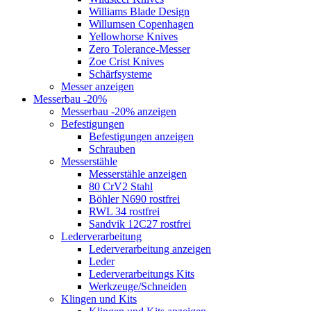
Williams Blade Design
Willumsen Copenhagen
Yellowhorse Knives
Zero Tolerance-Messer
Zoe Crist Knives
Schärfsysteme
Messer anzeigen
Messerbau -20%
Messerbau -20% anzeigen
Befestigungen
Befestigungen anzeigen
Schrauben
Messerstähle
Messerstähle anzeigen
80 CrV2 Stahl
Böhler N690 rostfrei
RWL 34 rostfrei
Sandvik 12C27 rostfrei
Lederverarbeitung
Lederverarbeitung anzeigen
Leder
Lederverarbeitungs Kits
Werkzeuge/Schneiden
Klingen und Kits