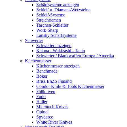
Schärfsysteme anzeigen
Schleif u. Diamant-Wetzsteine
Schleif-Systeme
Streichriemen
Taschen-Schleifer
Work-Sharp
Lansky Schärfsysteme
Schwerter
Schwerter anzeigen
Katana - Wakizashi - Tanto
Schwerter / Blankwaffen Europa / Amerika
Küchenmesser
Küchenmesser anzeigen
Benchmade
Böker
Brisa EnZo Finland
Condor Knife & Tools Küchenmesser
Fällkniven
Fudo
Haller
Microtech Knives
Opinel
Spyderco
White River Knives