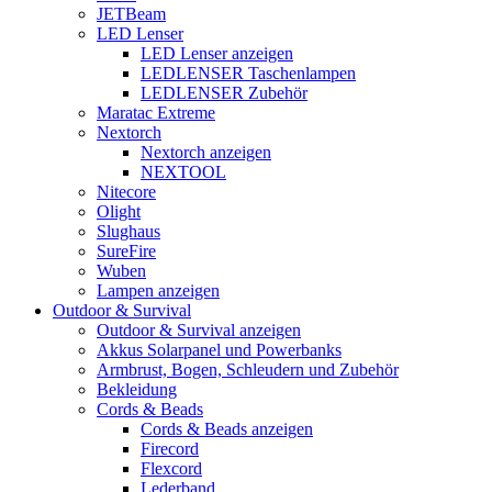
JETBeam
LED Lenser
LED Lenser anzeigen
LEDLENSER Taschenlampen
LEDLENSER Zubehör
Maratac Extreme
Nextorch
Nextorch anzeigen
NEXTOOL
Nitecore
Olight
Slughaus
SureFire
Wuben
Lampen anzeigen
Outdoor & Survival
Outdoor & Survival anzeigen
Akkus Solarpanel und Powerbanks
Armbrust, Bogen, Schleudern und Zubehör
Bekleidung
Cords & Beads
Cords & Beads anzeigen
Firecord
Flexcord
Lederband