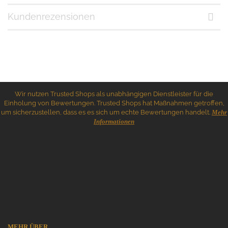
Kundenrezensionen
Wir nutzen Trusted Shops als unabhängigen Dienstleister für die
Einholung von Bewertungen. Trusted Shops hat Maßnahmen getroffen,
um sicherzustellen, dass es es sich um echte Bewertungen handelt.
Mehr
Informationen
MEHR ÜBER...