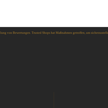
Spyderco
White River Knives
holung von Bewertungen. Trusted Shops hat Maßnahmen getroffen, um sicherzustelle