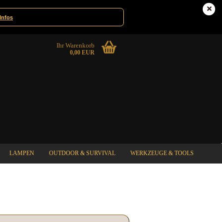
te|Gewinnspiele
Deutschland
Infos
Ihr Warenkorb
0,00 EUR
LAMPEN
OUTDOOR & SURVIVAL
WERKZEUGE & TOOLS
%SPECIAL SALE%