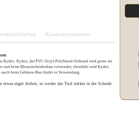
Kleber & Klebeband
Kupfer
Leder und Kork
Messing
roduktsicherheit
Neusilber
Fenix
Kundenrezensionen
Etuis und Boxen
Parierstücke Passungen
Knicklichter Leuchtstäbe
Messerscheiden
Polypropylene
LED Lenser
rbon
Schleifen/Polieren
Maratac Extreme
t aus Kydex. Kydex, der PVC/Acryl-Polyblend-Verbund wird gerne als
Stahl rostfrei
Nitecore
fen und beim Messerscheidenbau verwendet, ebenfalls wird Kydex
Benchmade
Vulkanfiber
Olight
- auch beim Gehäuse-Bau findet es Verwendung.
Fenix
Böker
Slughaus
 etwas enger drehen, so wieder das Tool stärker in der Scheide
LED Lenser
Brisa EnZo Finland
WUBEN
Maratac Extreme
Condor Knife & Tools
Küchenmesser
Nextorch
Fällkniven
Nitecore
Fudo
Olight
Haller
Slughaus
Microtech Knives
Streamlight
Opinel
WUBEN