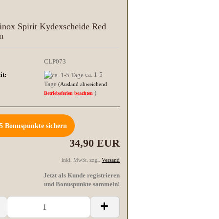
rinox Spirit Kydexscheide Red
n
CLP073
it:
ca. 1-5
Tage
(Ausland abweichend
)
Betriebsferien beachten
5
Bonuspunkte sichern
34,90 EUR
inkl. MwSt. zzgl.
Versand
Jetzt als Kunde registrieren
und Bonuspunkte sammeln!