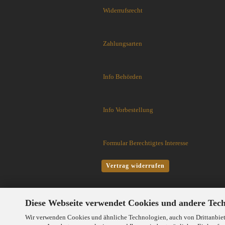
Flytanium
Widerrufsrecht
Fobos Knives
Fred Perrin
GERBER-Messer
Zahlungsarten
GiantMouse
Glidr
Info Behörden
Glock Messer
Halfbreed Blades
Haller
Info Vorbestellung
Hartkopf-Messer
HELLE
Higo Irogane
Formular Berechtigtes Interesse
Higonokami
History Knife & Tool
Vertrag widerrufen
Hoback Knives
Hoffner
Hogue
Diese Webseite verwendet Cookies und andere Tec
Honey Badger
Wir verwenden Cookies und ähnliche Technologien, auch von Drittanbiete
Hultafors