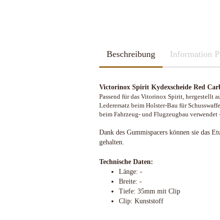
2026
Kubotan
2025
Pfefferspray
Spazierstöcke
Sportartikel
Tac Pen
Beschreibung
Handschuhe
Information P
Trainingswaffen
Kubotan
Zubehör
Pfefferspray
Victorinox Spirit Kydexscheide Red Ca
Spazierstöcke
Passend für das Vitorinox Spirit, hergestell
Sportartikel
Lederersatz beim Holster-Bau für Schusswaf
Schleif u. Diamant-Wetzsteine
Katana - Wakizashi - Tanto
Tac Pen
beim Fahrzeug- und Flugzeugbau verwendet 
Rucksäcke & Taschen gebraucht
KHS-Tactical Watches
Schleif-Systeme
Schwerter / Blankwaffen Europa /
Trainingswaffen
neuwertig
Dank des Gummispacers können sie das Etui
Amerika
Streichriemen
Zubehör
Rucksäcke & Taschen neu
gehalten.
Taschen-Schleifer
Work-Sharp
Technische Daten:
Lansky Schärfsysteme
Länge: -
Bajonette/Messer
Breite: -
Tiefe: 35mm mit Clip
Helme & Westen
Clip: Kunststoff
Kiste und Behälter
Rucksäcke & Taschen