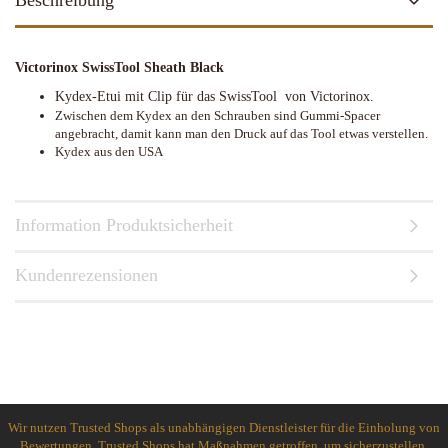
Beschreibung
Victorinox SwissTool Sheath Black
Kydex-Etui mit Clip für das SwissTool von Victorinox.
Zwischen dem Kydex an den Schrauben sind Gummi-Spacer
angebracht, damit kann man den Druck auf das Tool etwas verstellen.
Kydex aus den USA
Information Produktsicherheit
Kundenrezensionen
Wir nutzen Trusted Shops als unabhängigen Dienstleister für die Einholung von
Bewertungen. Trusted Shops hat Maßnahmen getroffen, um sicherzustellen,