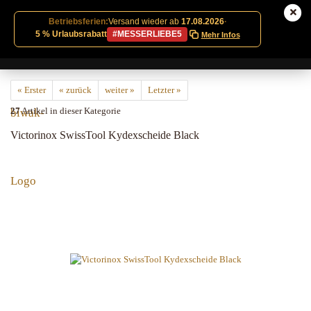
Betriebsferien:
Versand wieder ab
17.08.2026
·
5 % Urlaubsrabatt
#MESSERLIEBE5
Mehr Infos
« Erster
« zurück
weiter »
Letzter »
27
Artikel in dieser Kategorie
Victorinox SwissTool Kydexscheide Black