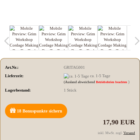
Art.Nr.:
GRITAG001
Lieferzeit:
ca. 1-5 Tage
)
(Ausland abweichend
Betriebsferien beachten
Lagerbestand:
1
Stück
18
Bonuspunkte sichern
17,90 EUR
inkl. MwSt. zzgl.
Versand