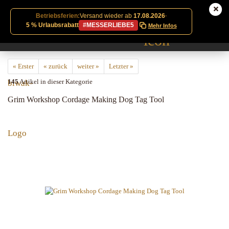
Betriebsferien:
Versand wieder ab
17.08.2026
·
5 % Urlaubsrabatt
#MESSERLIEBE5
Mehr Infos
« Erster
« zurück
weiter »
Letzter »
145
Artikel in dieser Kategorie
Grim Workshop Cordage Making Dog Tag Tool