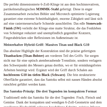
Die perfekt dimensionierte 6-Zoll-Klinge ist aus dem hochinnovativen,
partikelmetallurgischen
M390MK-Stahl
gefertigt. Diese in enger
Zusammenarbeit zwischen Böhler und Microtech optimierte Legierung
garantiert eine extreme Schnitthaltigkeit, enorme Zähigkeit und lässt sich
auf eine rasiermesserscharfe Schneide ausschleifen. Das edle
Stonewash-
Finish (SW)
verleiht der Klinge eine matte Struktur, die das Festkleben
von Schnittgut reduziert und unempfindlich gegenüber Kratzern,
Fingerabdrücken oder Reflexionen im Außeneinsatz ist.
Meisterhafter Hybrid-Griff: Massives Titan und Black G10
Das absolute Highlight der Konstruktion sind die präzise gefertigten
Titanbacken (Titan-Bolster)
am vorderen Teil des Griffs. Sie sorgen
nicht nur für eine optisch atemberaubende Trennlinie, sondern verlagern
den Schwerpunkt des Messers genau dorthin, wo er für ermüdungsfreies
Arbeiten benötigt wird. Ergänzt wird der Griff durch Schalen aus
hochfestem G10 im tiefen Black (Schwarz)
. Die fein strukturierte
Oberfläche garantiert, dass das Santoku selbst mit nassen Händen absolut
rutschfest geführt werden kann.
Das Santoku-Prinzip: Die drei Tugenden im kompakten Format
Traditionell steht das Santoku für die drei Tugenden: Fisch, Fleisch und
Gemüse. Dank der kompakten und wendigen 6-Zoll-Geometrie und dem