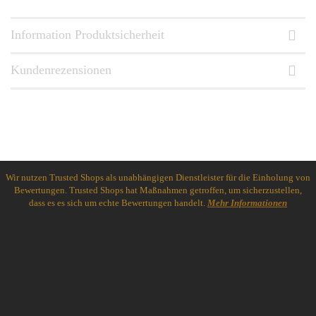
Information Produktsicherheit
Kundenrezensionen
Wir nutzen Trusted Shops als unabhängigen Dienstleister für die Einholung von
Bewertungen. Trusted Shops hat Maßnahmen getroffen, um sicherzustellen,
dass es es sich um echte Bewertungen handelt.
Mehr Informationen