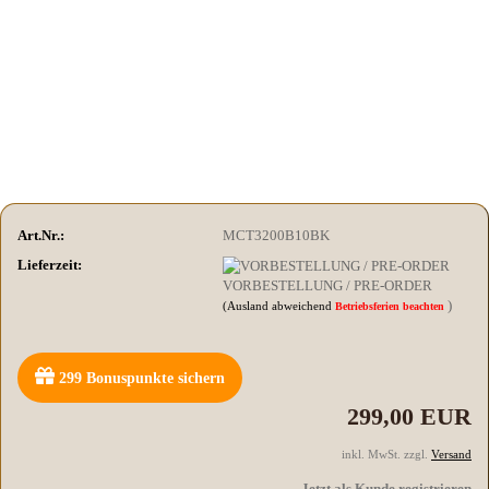
Art.Nr.:
MCT3200B10BK
Lieferzeit:
VORBESTELLUNG / PRE-ORDER
)
(Ausland abweichend
Betriebsferien beachten
299
Bonuspunkte sichern
299,00 EUR
inkl. MwSt. zzgl.
Versand
Jetzt als Kunde registrieren