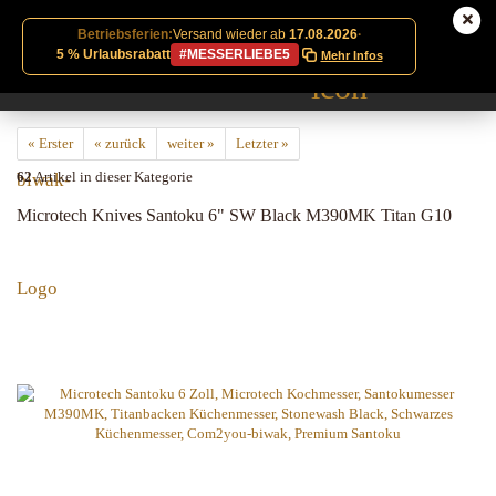
Betriebsferien:
Versand wieder ab
17.08.2026
·
5 % Urlaubsrabatt
#MESSERLIEBE5
Mehr Infos
« Erster
« zurück
weiter »
Letzter »
62
Artikel in dieser Kategorie
Microtech Knives Santoku 6" SW Black M390MK Titan G10