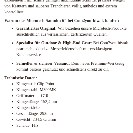
exzellenten Flachschliff gelingen hauchdünne Schnitte, präzises Wiegen
von Kräutern und sauberes Tranchieren völlig mühelos und extrem
kontrolliert.
Warum das Microtech Santoku 6" bei Com2you-biwak kaufen?
Garantiertes Original:
Wir beziehen unsere Microtech-Produkte
ausschließlich aus verlässlichen, zertifizierten Quellen.
Spezialist für Outdoor & High-End Gear:
Bei Com2you-biwak
paart sich exklusive Messerleidenschaft mit erstklassigem
Kundenservice.
Schneller & sicherer Versand:
Dein neues Premium-Werkzeug
kommt bestens geschützt und schnellstens direkt zu dir.
Technische Daten:
Klingenstil: Clip Point
Klingenstahl: M390MK
Griffmaterial: G10
Klingenlänge: 152,4mm
Klingenstärke:
Gesamtlänge: 292mm
Gewicht: 234,5 Gramm
Scheide: Fliz