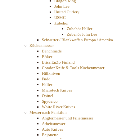
Dragon King
John Lee
United Cutlery
USMC
Zubehör
Zubehör Haller
Zubehör John Lee
Schwerter / Blankwaffen Europa / Amerika
Küchenmesser
Benchmade
Böker
Brisa EnZo Finland
Condor Knife & Tools Küchenmesser
Fällkniven
Fudo
Haller
Microtech Knives
Opinel
Spyderco
White River Knives
Messer nach Funktion
Anglermesser und Filiermesser
Arbeitsmesser
Auto Knives
Bajonette