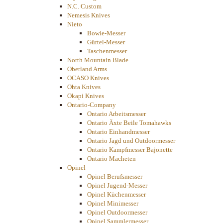
N.C. Custom
Nemesis Knives
Nieto
Bowie-Messer
Gürtel-Messer
Taschenmesser
North Mountain Blade
Oberland Arms
OCASO Knives
Ohta Knives
Okapi Knives
Ontario-Company
Ontario Arbeitsmesser
Ontario Äxte Beile Tomahawks
Ontario Einhandmesser
Ontario Jagd und Outdoormesser
Ontario Kampfmesser Bajonette
Ontario Macheten
Opinel
Opinel Berufsmesser
Opinel Jugend-Messer
Opinel Küchenmesser
Opinel Minimesser
Opinel Outdoormesser
Opinel Sammlermesser