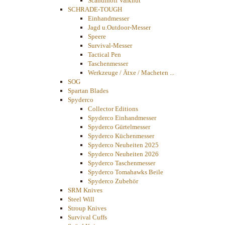
Scandinoff Valknut
SCHRADE-TOUGH
Einhandmesser
Jagd u.Outdoor-Messer
Speere
Survival-Messer
Tactical Pen
Taschenmesser
Werkzeuge / Ätxe / Macheten ...
SOG
Spartan Blades
Spyderco
Collector Editions
Spyderco Einhandmesser
Spyderco Gürtelmesser
Spyderco Küchenmesser
Spyderco Neuheiten 2025
Spyderco Neuheiten 2026
Spyderco Taschenmesser
Spyderco Tomahawks Beile
Spyderco Zubehör
SRM Knives
Steel Will
Stroup Knives
Survival Cuffs