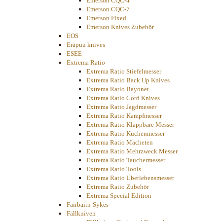
Emerson CQC-4
Emerson CQC-7
Emerson Fixed
Emerson Knives Zubehör
EOS
Eräpuu knives
ESEE
Extrema Ratio
Extrema Ratio Stiefelmesser
Extrema Ratio Back Up Knives
Extrema Ratio Bayonet
Extrema Ratio Cord Knives
Extrema Ratio Jagdmesser
Extrema Ratio Kampfmesser
Extrema Ratio Klappbare Messer
Extrema Ratio Küchenmesser
Extrema Ratio Macheten
Extrema Ratio Mehrzweck Messer
Extrema Ratio Tauchermesser
Extrema Ratio Tools
Extrema Ratio Überlebensmesser
Extrema Ratio Zubehör
Extrema Special Edition
Fairbairn-Sykes
Fällkniven