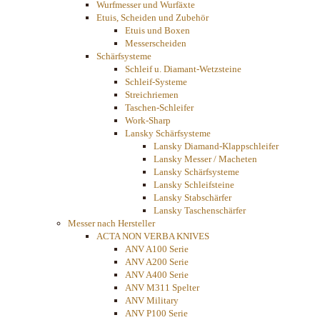
Wurfmesser und Wurfäxte
Etuis, Scheiden und Zubehör
Etuis und Boxen
Messerscheiden
Schärfsysteme
Schleif u. Diamant-Wetzsteine
Schleif-Systeme
Streichriemen
Taschen-Schleifer
Work-Sharp
Lansky Schärfsysteme
Lansky Diamand-Klappschleifer
Lansky Messer / Macheten
Lansky Schärfsysteme
Lansky Schleifsteine
Lansky Stabschärfer
Lansky Taschenschärfer
Messer nach Hersteller
ACTA NON VERBA KNIVES
ANV A100 Serie
ANV A200 Serie
ANV A400 Serie
ANV M311 Spelter
ANV Military
ANV P100 Serie