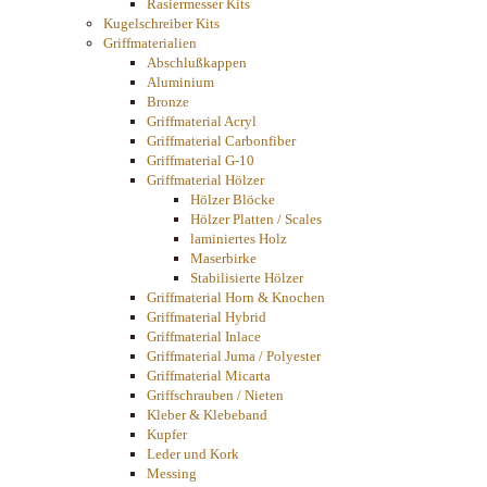
Rasiermesser Kits
Kugelschreiber Kits
Griffmaterialien
Abschlußkappen
Aluminium
Bronze
Griffmaterial Acryl
Griffmaterial Carbonfiber
Griffmaterial G-10
Griffmaterial Hölzer
Hölzer Blöcke
Hölzer Platten / Scales
laminiertes Holz
Maserbirke
Stabilisierte Hölzer
Griffmaterial Horn & Knochen
Griffmaterial Hybrid
Griffmaterial Inlace
Griffmaterial Juma / Polyester
Griffmaterial Micarta
Griffschrauben / Nieten
Kleber & Klebeband
Kupfer
Leder und Kork
Messing