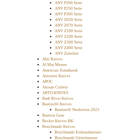
ANV P200 Serie
ANV P250 Serie
ANV P300 Serie
ANV Z050 Serie
ANV Z070 Serie
ANV Z100 Serie
ANV Z200 Serie
ANV Z300 Serie
ANV Z400 Serie
ANV Zubehör
Ahti Knives
Al Mar Messer
American Tomahawk
Antonini Knives
APOC
Artisan Cutlery
ARTO KNIVES
Bark River Knives
Bastinelli Knives
Bastinelli Neuheiten 2023
Bastion Gear
Becker Knives BK
Benchmade Knives
Benchmade Einhandmesser
Benchmade Gürtelmesser