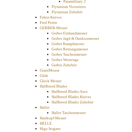
Paramilitary 2
Flytanium Victorinox
Flytanium Zubehör
Fobos Knives
Fred Perrin
GERBER-Messer
Gerber Einhandmesser
Gerber Jagd & Outdoormesser
Gerber Kampfmesser
Gerber Rettungsmesser
Gerber Taschenmesser
Gerber Werzeuge
Gerber Zubehör
GiantMouse
Glidr
Glock Messer
Halfbreed Blades
Halfbreed Blades Axes
Halfbreed Blades Knives
Halfbreed Blades Zubehör
Haller
Haller Taschenmesser
Hartkopf-Messer
HELLE
Higo Irogane