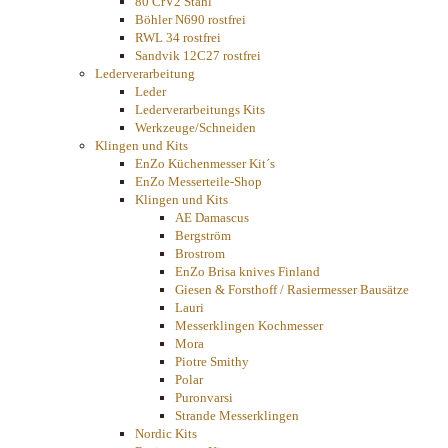
80 CrV2 Stahl
Böhler N690 rostfrei
RWL 34 rostfrei
Sandvik 12C27 rostfrei
Lederverarbeitung
Leder
Lederverarbeitungs Kits
Werkzeuge/Schneiden
Klingen und Kits
EnZo Küchenmesser Kit´s
EnZo Messerteile-Shop
Klingen und Kits
AE Damascus
Bergström
Brostrom
EnZo Brisa knives Finland
Giesen & Forsthoff / Rasiermesser Bausätze
Lauri
Messerklingen Kochmesser
Mora
Piotre Smithy
Polar
Puronvarsi
Strande Messerklingen
Nordic Kits