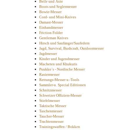
Beile und Äxte
Boots und Seglermesser
Bowie-Messer
Cord- und Mini-Knives
Damast-Messer
Einhandmesser
Friction Folder
Gentleman Knives
Hirsch und Saufänger/Saufedern
Jagd, Survival, Bushcraft, Outdoormesser
Jagdmesser
Kinder und Jugendmesser
Macheten und Khukuris
Puukko´s - Nordische Messer
Rasiermesser
Rettungs-Messer u.-Tools
Sammler-u. Special Editionen
Schnitzmesser
Schweizer Offiziers-Messer
Stiefelmesser
Taktische Messer
Taschenmesser
Taucher-Messer
Trachtenmesser
Trainingswaffen / Bokken