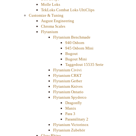
Molle Loks
TekLoks Combat Loks UltiClips
Customize & Tuning
August Engineering
Chroma Scales
Flytanium
Flytanium Benchmade
940 Osborn
945 Osborn Mini
Bugout
Bugout Mini
Taggedout 15535 Serie
Flytanium Civivi
Flytanium CRKT
Flytanium Gerber
Flytanium Knives
Flytanium Ontario
Flytanium Spyderco
Dragonfly
Manix
Para 3
Paramilitary 2
Flytanium Victorinox
Flytanium Zubehör
Glow Rhino