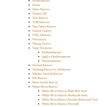
Svörd Knives
Swiza
Tekto Knives
Terrain 365
Toor Knives
TOPS Knives
True Saber Knives
United Cutlery
UTICA Knives
Victorinox
Viking Tactics
Viper Tecnocut
Einhandmesser
Jagd-u.Outdoormesser
Taschenmesser
Vosteed Knives
Vouking Knives by Stedemon
Wander Tactical Knives
WE Knives
Wesn Goods Knives
White River Knives
White River Knives Bakr Bilt Serie
White River Knives Bushcraft Serie
White River Knives Exodus Knife and Tool
White River Knives Firecraft