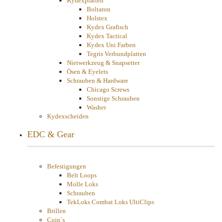
Kydexplatten
Boltaron
Holstex
Kydex Grafisch
Kydex Tactical
Kydex Uni Farben
Tegris Verbundplatten
Nietwerkzeug & Snapsetter
Ösen & Eyelets
Schrauben & Hardware
Chicago Screws
Sonstige Schrauben
Washer
Kydexscheiden
EDC & Gear
Befestigungen
Belt Loops
Molle Loks
Schrauben
TekLoks Combat Loks UltiClips
Brillen
Coin´s