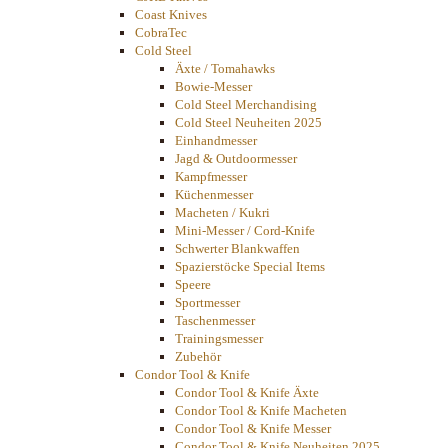
Coast Knives
CobraTec
Cold Steel
Äxte / Tomahawks
Bowie-Messer
Cold Steel Merchandising
Cold Steel Neuheiten 2025
Einhandmesser
Jagd & Outdoormesser
Kampfmesser
Küchenmesser
Macheten / Kukri
Mini-Messer / Cord-Knife
Schwerter Blankwaffen
Spazierstöcke Special Items
Speere
Sportmesser
Taschenmesser
Trainingsmesser
Zubehör
Condor Tool & Knife
Condor Tool & Knife Äxte
Condor Tool & Knife Macheten
Condor Tool & Knife Messer
Condor Tool & Knife Neuheiten 2025