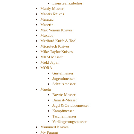
Lionsteel Zubehör
Manly Messer
Mantis Knives
Maratac
Maserin
Max Venom Knives
Maxace
Medford Knife & Tool
Microtech Knives
Mike Taylor Knives
MKM Messer
Moki Japan
MORA
Gürtelmesser
Jugendmesser
Schnitzmesser
Muela
Bowie-Messer
Damast-Messer
Jagd & Outdoormesser
Kampfmesser
Taschenmesser
Verlängerungsmesser
Mummert Knives
My Parang