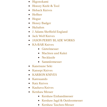
Higonokami
History Knife & Tool
Hoback Knives
Hoffner
Hogue
Honey Badger
Hultafors
J. Adams Sheffield England
Jack Wolf Knives
JASON PERRY BLADE WORKS
KA-BAR Knives
Gürtelmesser
Machten und Kukri
Neckknife
Sammlermesser
Kanetsune Seki
Kansept Knives
KARBON KNIVES
Karesuando
Katz Knives
Kauhava Knives
Kershaw Messer
Kershaw Einhandmesser
Kershaw Jagd & Outdoormesser
Kershaw Taschen-Messer