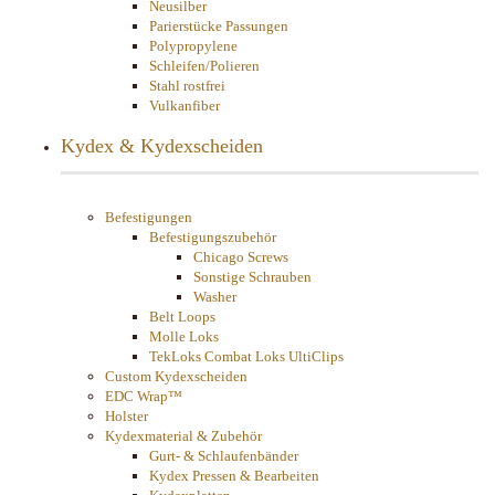
Neusilber
Parierstücke Passungen
Polypropylene
Schleifen/Polieren
Stahl rostfrei
Vulkanfiber
Kydex & Kydexscheiden
Befestigungen
Befestigungszubehör
Chicago Screws
Sonstige Schrauben
Washer
Belt Loops
Molle Loks
TekLoks Combat Loks UltiClips
Custom Kydexscheiden
EDC Wrap™
Holster
Kydexmaterial & Zubehör
Gurt- & Schlaufenbänder
Kydex Pressen & Bearbeiten