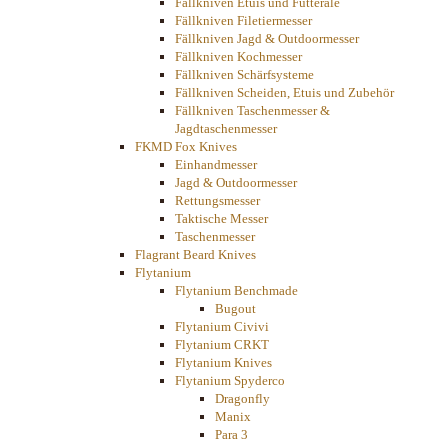
Fällkniven Etuis und Futterale
Fällkniven Filetiermesser
Fällkniven Jagd & Outdoormesser
Fällkniven Kochmesser
Fällkniven Schärfsysteme
Fällkniven Scheiden, Etuis und Zubehör
Fällkniven Taschenmesser &
Jagdtaschenmesser
FKMD Fox Knives
Einhandmesser
Jagd & Outdoormesser
Rettungsmesser
Taktische Messer
Taschenmesser
Flagrant Beard Knives
Flytanium
Flytanium Benchmade
Bugout
Flytanium Civivi
Flytanium CRKT
Flytanium Knives
Flytanium Spyderco
Dragonfly
Manix
Para 3