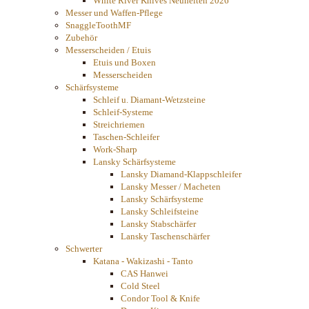
White River Knives Neuheiten 2026
Messer und Waffen-Pflege
SnaggleToothMF
Zubehör
Messerscheiden / Etuis
Etuis und Boxen
Messerscheiden
Schärfsysteme
Schleif u. Diamant-Wetzsteine
Schleif-Systeme
Streichriemen
Taschen-Schleifer
Work-Sharp
Lansky Schärfsysteme
Lansky Diamand-Klappschleifer
Lansky Messer / Macheten
Lansky Schärfsysteme
Lansky Schleifsteine
Lansky Stabschärfer
Lansky Taschenschärfer
Schwerter
Katana - Wakizashi - Tanto
CAS Hanwei
Cold Steel
Condor Tool & Knife