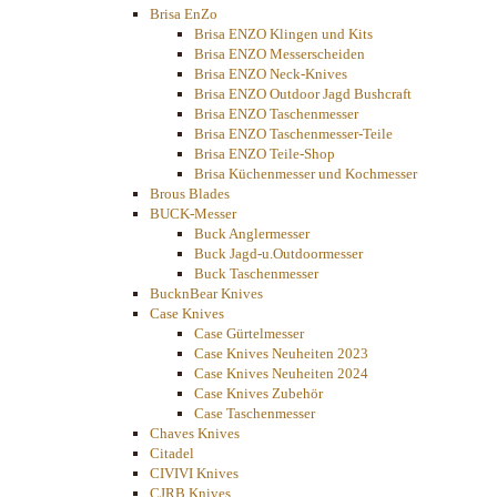
Brisa EnZo
Brisa ENZO Klingen und Kits
Brisa ENZO Messerscheiden
Brisa ENZO Neck-Knives
Brisa ENZO Outdoor Jagd Bushcraft
Brisa ENZO Taschenmesser
Brisa ENZO Taschenmesser-Teile
Brisa ENZO Teile-Shop
Brisa Küchenmesser und Kochmesser
Brous Blades
BUCK-Messer
Buck Anglermesser
Buck Jagd-u.Outdoormesser
Buck Taschenmesser
BucknBear Knives
Case Knives
Case Gürtelmesser
Case Knives Neuheiten 2023
Case Knives Neuheiten 2024
Case Knives Zubehör
Case Taschenmesser
Chaves Knives
Citadel
CIVIVI Knives
CJRB Knives