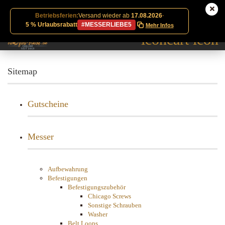
Betriebsferien:
Versand wieder ab
17.08.2026
·
5 % Urlaubsrabatt
#MESSERLIEBE5
Mehr Infos
Sitemap
Gutscheine
Messer
Aufbewahrung
Befestigungen
Befestigungszubehör
Chicago Screws
Sonstige Schrauben
Washer
Belt Loops