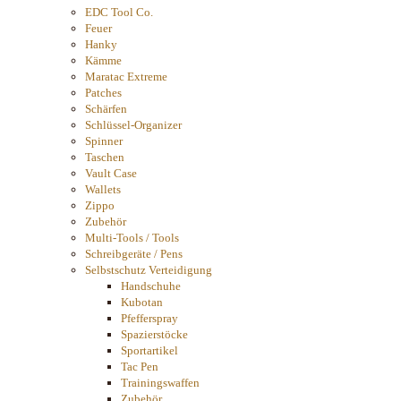
EDC Tool Co.
Feuer
Hanky
Kämme
Maratac Extreme
Patches
Schärfen
Schlüssel-Organizer
Spinner
Taschen
Vault Case
Wallets
Zippo
Zubehör
Multi-Tools / Tools
Schreibgeräte / Pens
Selbstschutz Verteidigung
Handschuhe
Kubotan
Pfefferspray
Spazierstöcke
Sportartikel
Tac Pen
Trainingswaffen
Zubehör