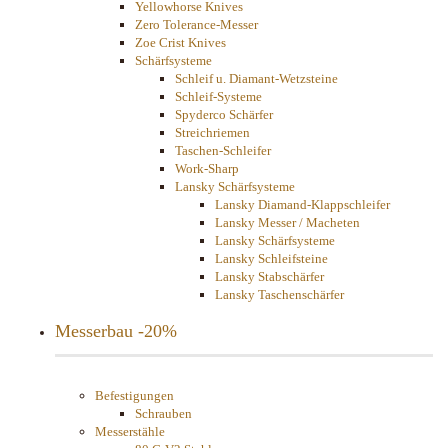
Yellowhorse Knives
Zero Tolerance-Messer
Zoe Crist Knives
Schärfsysteme
Schleif u. Diamant-Wetzsteine
Schleif-Systeme
Spyderco Schärfer
Streichriemen
Taschen-Schleifer
Work-Sharp
Lansky Schärfsysteme
Lansky Diamand-Klappschleifer
Lansky Messer / Macheten
Lansky Schärfsysteme
Lansky Schleifsteine
Lansky Stabschärfer
Lansky Taschenschärfer
Messerbau -20%
Befestigungen
Schrauben
Messerstähle