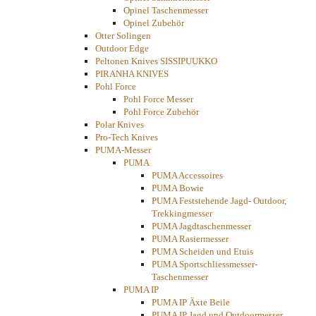
Opinel Taschenmesser
Opinel Zubehör
Otter Solingen
Outdoor Edge
Peltonen Knives SISSIPUUKKO
PIRANHA KNIVES
Pohl Force
Pohl Force Messer
Pohl Force Zubehör
Polar Knives
Pro-Tech Knives
PUMA-Messer
PUMA
PUMA Accessoires
PUMA Bowie
PUMA Feststehende Jagd- Outdoor,
Trekkingmesser
PUMA Jagdtaschenmesser
PUMA Rasiermesser
PUMA Scheiden und Etuis
PUMA Sportschliessmesser-
Taschenmesser
PUMA IP
PUMA IP Äxte Beile
PUMA IP Jagd und Outdoormesser