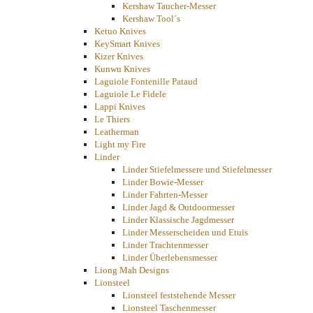
Kershaw Taucher-Messer
Kershaw Tool´s
Ketuo Knives
KeySmart Knives
Kizer Knives
Kunwu Knives
Laguiole Fontenille Pataud
Laguiole Le Fidele
Lappi Knives
Le Thiers
Leatherman
Light my Fire
Linder
Linder Stiefelmessere und Stiefelmesser
Linder Bowie-Messer
Linder Fahrten-Messer
Linder Jagd & Outdoormesser
Linder Klassische Jagdmesser
Linder Messerscheiden und Etuis
Linder Trachtenmesser
Linder Überlebensmesser
Liong Mah Designs
Lionsteel
Lionsteel feststehende Messer
Lionsteel Taschenmesser