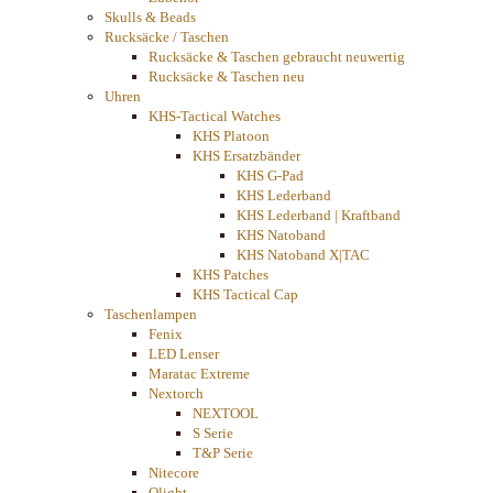
Skulls & Beads
Rucksäcke / Taschen
Rucksäcke & Taschen gebraucht neuwertig
Rucksäcke & Taschen neu
Uhren
KHS-Tactical Watches
KHS Platoon
KHS Ersatzbänder
KHS G-Pad
KHS Lederband
KHS Lederband | Kraftband
KHS Natoband
KHS Natoband X|TAC
KHS Patches
KHS Tactical Cap
Taschenlampen
Fenix
LED Lenser
Maratac Extreme
Nextorch
NEXTOOL
S Serie
T&P Serie
Nitecore
Olight